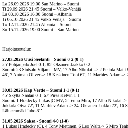
La 26.09.2026 19.00 San Marino – Suomi
Ti 29.09.2026 21.45 Suomi – Valko-Venäjä
La 03.10.2026 16.00 Suomi – Albania
Ti 06.10.2026 21.45 Valko-Venäjä – Suomi
To 12.11.2026 21.45 Albania – Suomi
Su 15.11.2026 19.00 Suomi – San Marino
Harjoitusottelut:
27.03.2026 Uusi-Seelanti – Suomi 0-2 (0-1)
25' Pohjanpalo Joel 0-1, 85' Oksanen Jaakko 0-2
Suomi: 23 Sinisalo Viljami | MV, 17 Alho Nikolai -> 2 Peltola Matti
46', 7 Antman Oliver -> 18 Keskinen Topi 67', 11 Marhiev Adam -> 2
30.03.2026 Kap Verde – Suomi 1-1 (0-1)
45' Skyttä Naatan 0-1, 67' Pires Kelvin 1-1
Suomi: 1 Hradecky Lukas |C MV, 5 Tenho Miro, 17 Alho Nikolai -> 2 P
Jukkola Oiva 72', 11 Marhiev Adam -> 24 Oksanen Jaakko 72', 16 Su
Lähteenmäki Juho 81'
31.05.2026 Saksa - Suomi 4-0 (1-0)
1 Lukas Hradecky (C),
4 Tony Miettinen,
6 Leo Walta
->
5 Miro Tenh