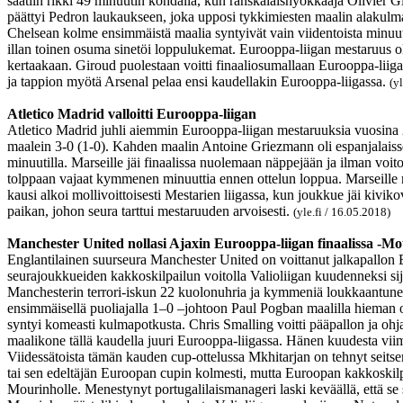
saatiin rikki 49 minuutin kohdalla, kun ranskalaishyökkääjä Olivier 
päättyi Pedron laukaukseen, joka upposi tykkimiesten maalin alakulm
Chelsean kolme ensimmäistä maalia syntyivät vain viidentoista minuutin
illan toinen osuma sinetöi loppulukemat. Eurooppa-liigan mestaruus ol
kertaakaan. Giroud puolestaan voitti finaaliosumallaan Eurooppa-liiga
ja tappion myötä Arsenal pelaa ensi kaudellakin Eurooppa-liigassa.
(y
Atletico Madrid valloitti Eurooppa-liigan
Atletico Madrid juhli aiemmin Eurooppa-liigan mestaruuksia vuosina 2
maalein 3-0 (1-0). Kahden maalin Antoine Griezmann oli espanjalaisse
minuutilla. Marseille jäi finaalissa nuolemaan näppejään ja ilman voit
tolppaan vajaat kymmenen minuuttia ennen ottelun loppua. Marseille me
kausi alkoi mollivoittoisesti Mestarien liigassa, kun joukkue jäi ki
paikan, johon seura tarttui mestaruuden arvoisesti.
(yle.fi / 16.05.2018)
Manchester United nollasi Ajaxin Eurooppa-liigan finaalissa -Mo
Englantilainen suurseura Manchester United on voittanut jalkapallo
seurajoukkueiden kakkoskilpailun voitolla Valioliigan kuudenneksi sijo
Manchesterin terrori-iskun 22 kuolonuhria ja kymmeniä loukkaantuneita
ensimmäisellä puoliajalla 1–0 –johtoon Paul Pogban maalilla hieman 
syntyi komeasti kulmapotkusta. Chris Smalling voitti pääpallon ja ohja
maalikone tällä kaudella juuri Eurooppa-liigassa. Hänen kuudesta viimei
Viidessätoista tämän kauden cup-ottelussa Mkhitarjan on tehnyt seits
tai sen edeltäjän Euroopan cupin kolmesti, mutta Euroopan kakkoskilpa
Mourinholle. Menestynyt portugalilaismanageri laski keväällä, että s