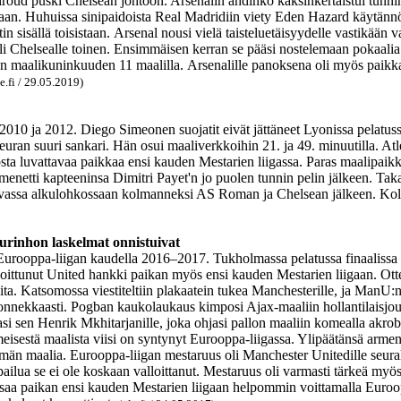
Giroud puski Chelsean johtoon. Arsenalin ahdinko kaksinkertaistui tunn
aan. Huhuissa sinipaidoista Real Madridiin viety Eden Hazard käytänn
 sisällä toisistaan. Arsenal nousi vielä taisteluetäisyydelle vastikään
i Chelsealle toinen. Ensimmäisen kerran se pääsi nostelemaan pokaalia 
n maalikuninkuuden 11 maalilla. Arsenalille panoksena oli myös paikka M
le.fi / 29.05.2019)
010 ja 2012. Diego Simeonen suojatit eivät jättäneet Lyonissa pelatussa
uran suuri sankari. Hän osui maaliverkkoihin 21. ja 49. minuutilla. Atl
osta luvattavaa paikkaa ensi kauden Mestarien liigassa. Paras maalipaikk
netti kapteeninsa Dimitri Payet'n jo puolen tunnin pelin jälkeen. Taka
vikovassa alkulohkossaan kolmanneksi AS Roman ja Chelsean jälkeen. Kolm
urinhon laskelmat onnistuivat
n Eurooppa-liigan kaudella 2016–2017. Tukholmassa pelatussa finaali
ittunut United hankki paikan myös ensi kauden Mestarien liigaan. Ottelu
. Katsomossa viestiteltiin plakaatein tukea Manchesterille, ja ManU:n 
onnekkaasti. Pogban kaukolaukaus kimposi Ajax-maaliin hollantilaisjo
si sen Henrik Mkhitarjanille, joka ohjasi pallon maaliin komealla akrob
sestä maalista viisi on syntynyt Eurooppa-liigassa. Ylipäätänsä armenial
emän maalia. Eurooppa-liigan mestaruus oli Manchester Unitedille seura
ilua se ei ole koskaan valloittanut. Mestaruus oli varmasti tärkeä myö
e saa paikan ensi kauden Mestarien liigaan helpommin voittamalla Euroop