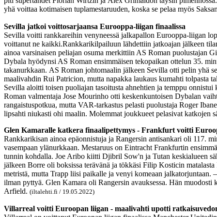
piti supertähdet Florian Wirtzin ja Álex Grimaldon täysin pimennossa.
yhä voittaa kotimaisen tuplamestaruuden, koska se pelaa myös Saksan 
Sevilla jatkoi voittosarjaansa Eurooppa-liigan finaalissa
Sevilla voitti rankkareihin venyneessä jalkapallon Eurooppa-liigan lo
voittanut ne kaikki.Rankkarikilpailuun lähdettiin jatkoajan jälkeen ti
ainoa varsinaisen peliajan osuma merkittiin AS Roman puolustajan Gi
Dybala hyödynsi AS Roman ensimmäisen tekopaikan ottelun 35. minuuti
takanurkkaan. AS Roman johtomaalin jälkeen Sevilla otti pelin yhä se
maalivahdin Rui Patricion, mutta napakka laukaus kumahti tolpasta ta
Sevilla aloitti toisen puoliajan tasoitusta ahnehtien ja temppu onni
Roman valmentaja Jose Mourinho otti keskenkuntoisen Dybalan vaihtoon
rangaistuspotkua, mutta VAR-tarkastus pelasti puolustaja Roger Iban
lipsahti niukasti ohi maalin. Molemmat joukkueet pelasivat katkojen s
Glen Kamaralle katkera finaalipettymys - Frankfurt voitti Euroo
Rankkarikisan ainoa epäonnistuja ja Rangersin antisankari oli 117. mi
vasempaan ylänurkkaan. Mestaruus on Eintracht Frankfurtin ensimmäine
tunnin kohdalla. Joe Aribo kiitti Djibril Sow'n ja Tutan keskialueen s
jälkeen Borre oli boksissa terävänä ja tökkäsi Filip Kosticin matalast
metristä, mutta Trapp liisi paikalle ja venyi komeaan jalkatorjuntaan. 
ilman pyttyä. Glen Kamara oli Rangersin avauksessa. Hän muodosti kes
Arfield.
(iltalehti.fi / 19.05.2022)
Villarreal voitti Euroopan liigan - maalivahti upotti ratkaisuvedo