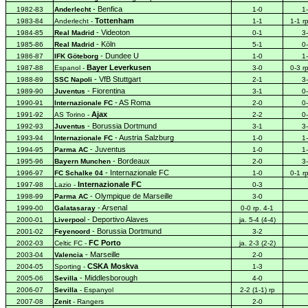
- Benfica
1982-83
Anderlecht
1-0
1
Tottenham
1983-84
Anderlecht
-
1-1
1-1 r
- Videoton
1984-85
Real
Madrid
0-1
3
- Köln
1985-86
Real
Madrid
5-1
0
- Dundee U
1986-87
IFK Göteborg
1-0
1
Bayer Leverkusen
1987-88
Espanol
-
3-0
0-3 r
- VfB Stuttgart
1988-89
SSC
Napoli
2-1
3
- Fiorentina
1989-90
Juventus
3-1
0
- AS Roma
1990-91
Internazionale
FC
2-0
0
Ajax
1991-92
AS Torino -
2-2
0
- Borussia Dortmund
1992-93
Juventus
3-1
3
- Austria Salzburg
1993-94
Internazionale
FC
1-0
1
- Juventus
1994-95
Parma
AC
1-0
1
- Bordeaux
1995-96
Bayern
Munchen
2-0
3
- Internazionale FC
1996-97
FC
Schalke 04
1-0
0-1 r
Internazionale FC
1997-98
Lazio
-
0-3
- Olympique de Marseille
1998-99
Parma
AC
3-0
- Arsenal
1999-00
Galatasaray
0-0 rp. 4-1
l - Deportivo Alaves
2000-01
Liverpoo
ja. 5-4 (4-4)
- Borussia Dortmund
2001-02
Feyenoord
3-2
FC Porto
2002-03
Celtic
FC -
ja. 2-3 (2-2)
- Marseille
2003-04
Valencia
2-0
CSKA Moskva
2004-05
Sporting
-
1-3
- Middlesborough
2005-06
Sevilla
4-0
2006-07
Sevilla
- Espanyol
2-2 (1-1) rp
2007-08
Zenit
- Rangers
2-0