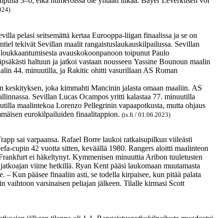
empulla 3–0, eikä numeroissa ole yhtään liikaa. Bayer Leverkusen voi
2024)
la pelasi seitsemättä kertaa Eurooppa-liigan finaalissa ja se on
iel tekivät Sevillan maalit rangaistuslaukauskilpailussa. Sevillan
tta loukkaantumisesta avauskokoonpanoon toipunut Paulo
äpsäkästi haltuun ja jatkoi vastaan nousseen Yassine Bounoun maalin
in 44. minuutilla, ja Rakitic ohitti vasurillaan AS Roman
aan keskityksen, joka kimmahti Mancinin jalasta omaan maaliin. AS
linnassa. Sevillan Lucas Ocampos yritti kalastaa 77. minuutilla
utilla maalintekoa Lorenzo Pellegrinin vapaapotkusta, mutta ohjaus
mmäisen eurokilpailuiden finaalitappion.
(is.fi / 01.06.2023)
app sai varpaansa. Rafael Borre laukoi ratkaisupilkun viileästi
a-cupin 42 vuotta sitten, keväällä 1980. Rangers aloitti maalinteon
n. Frankfurt ei häkeltynyt. Kymmenisen minuuttia Aribon tuuletusten
van jatkoajan viime hetkillä. Ryan Kent pääsi laukomaan muutamasta
– Kun pääsee finaaliin asti, se todella kirpaisee, kun pitää palata
vaihtoon varsinaisen peliajan jälkeen. Tilalle kirmasi Scott