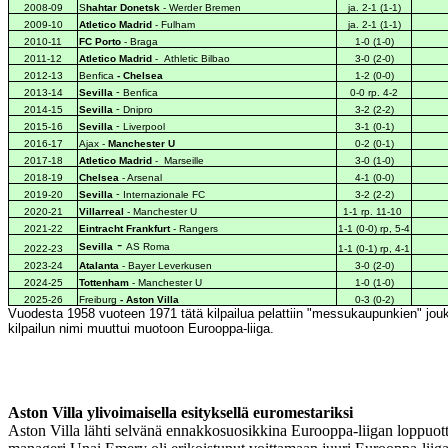
2008-09
S
hahtar Donetsk
- Werder Bremen
ja. 2-1 (1-1)
2009-10
Atletico Madrid
- Fulham
ja. 2-1 (1-1)
2010-11
FC Porto
- Braga
1-0 (1-0)
2011-12
Atletico Madrid
-
Athletic Bilbao
3-0 (2-0)
2012-13
Benfica
- Chelsea
1-2 (0-0)
-
2013-14
Sevilla
Benfica
0-0 rp. 4-2
-
2014-15
Sevilla
Dnipro
3-2 (2-2)
-
2015-16
Sevilla
Liverpool
3-1 (0-1)
2016-17
Ajax -
Manchester U
0-2 (0-1)
2017-18
Atletico Madrid
-
Marseille
3-0 (1-0)
2018-19
Chelsea
- Arsenal
4-1 (0-0)
-
2019-20
Sevilla
Internazionale FC
3-2 (2-2)
2020-21
Villarreal
- Manchester U
1-1 rp. 11-10
2021-22
Eintracht
Frankfurt
- Rangers
1-1 (0-0) rp, 5-4
-
Sevilla
AS Roma
2022-23
1-1 (0-1) rp, 4-1
2023-24
Atalanta
-
Bayer Leverkusen
3-0 (2-0)
2024-25
Tottenham
- Manchester U
1-0 (1-0)
2025-26
Freiburg
- Aston Villa
0-3 (0-2)
Vuodesta 1958 vuoteen 1971 tätä kilpailua pelattiin "messukaupunkien" joukk
kilpailun nimi muuttui muotoon Eurooppa-liiga.
Aston Villa ylivoimaisella esityksellä euromestariksi
Aston Villa lähti selvänä ennakkosuosikkina Eurooppa-liigan loppuottel