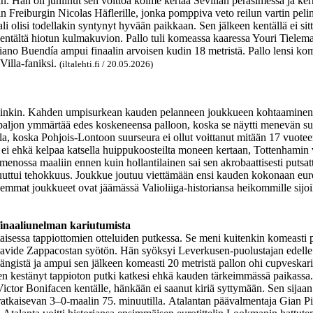
 Hän oli juhlinut sen voittoa kolme kertaa Sevillan peräsimessä ja kerra
Freiburgin Nicolas Häflerille, jonka pomppiva veto reilun vartin peli
li olisi todellakin syntynyt hyvään paikkaan. Sen jälkeen kentällä ei s
kentältä hiotun kulmakuvion. Pallo tuli komeassa kaaressa Youri Tielem
ano Buendía ampui finaalin arvoisen kudin 18 metristä. Pallo lensi kom
Villa-faniksi.
(iltalehti.fi / 20.05.2026)
tettiinkin. Kahden umpisurkean kauden pelanneen joukkueen kohtaaminen 
ut paljon ymmärtää edes koskeneensa palloon, koska se näytti menevän
la, koska Pohjois-Lontoon suurseura ei ollut voittanut mitään 17 vuote
a ei ehkä kelpaa katsella huippukoosteilta moneen kertaan, Tottenhamin 
 menossa maaliin ennen kuin hollantilainen sai sen akrobaattisesti putsa
ä puuttui tehokkuus. Joukkue joutuu viettämään ensi kauden kokonaan eu
emmat joukkueet ovat jäämässä Valioliiga-historiansa heikommille sijoi
 finaaliunelman kariutumista
aisessa tappiottomien otteluiden putkessa. Se meni kuitenkin komeasti p
Davide Zappacostan syötön. Hän syöksyi Leverkusen-puolustajan edelle
n längistä ja ampui sen jälkeen komeasti 20 metristä pallon ohi cupveska
oden kestänyt tappioton putki katkesi ehkä kauden tärkeimmässä paikass
Victor
Bonifacen kentälle, hänkään ei saanut kiriä syttymään. Sen sij
tkaisevan 3–0-maalin 75. minuutilla. Atalantan päävalmentaja Gian Pier