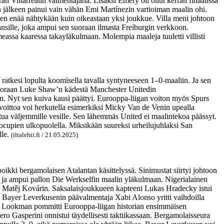
n Villarrealin valmentajana. Lisäksi Emery oli ollut kerran finaalissa
n jälkeen painui vain vähän Emi Martínezin vartioiman maalin ohi.
itten enää nähtykään kuin oikeastaan yksi joukkue. Villa meni johtoon
ansille, joka ampui sen suoraan ilmasta Freiburgin verkkoon.
eassa kaaressa takayläkulmaan. Molempia maaleja tuuletti villisti
ratkesi lopulta koomisella tavalla syntyneeseen 1–0-maaliin. Ja sen
 suoraan Luke Shaw’n kädestä Manchester Unitedin
en. Nyt sen kuiva kausi päättyi. Eurooppa-liigan voiton myös Spurs
voittoa voi herkutella esimerkiksi Micky Van de Venin upealla
ttua väljemmille vesille. Sen lähemmäs United ei maalintekoa päässyt.
rocupien ulkopuolella. Miksikään suureksi urheilujuhlaksi San
lle.
(iltalehti.fi / 21.05.2025)
oikki bergamolaisen Atalantan käsittelyssä. Sinimustat siirtyi johtoon
 ja ampui pallon Die Werkselfin maalin yläkulmaan. Nigerialainen
ri Matěj Kovárin.
Saksalaisjoukkueen kapteeni Lukas Hradecky istui
a. Bayer Leverkusenin päävalmentaja Xabi Alonso yritti vaihdoilla
aan Lookman pommitti Eurooppa-liigan historian ensimmäisen
o Gasperini onnistui täydellisesti taktiikassaan. Bergamolaisseura