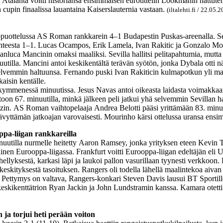
 Atalanta voitti historiansa ensimmäisen eurotittelin Lookmanin hattut
cupin finaalissa lauantaina Kaiserslauternia vastaan.
(iltalehti.fi / 22.05.
ppuottelussa AS Roman rankkarein 4–1 Budapestin Puskas-areenalla. Sevil
lanteesta 1–1. Lucas Ocampos, Erik Lamela, Ivan Rakitic ja Gonzalo Mont
anluca Mancinin omaksi maaliksi. Sevilla hallitsi pelitapahtumia, mu
lla. Mancini antoi keskikentältä terävän syötön, jonka Dybala otti n
lvemmin haltuunsa. Fernando puski Ivan Rakiticin kulmapotkun yli maal
kaisin kentälle.
stui kymmenessä minuutissa. Jesus Navas antoi oikeasta laidasta voimakk
 67. minuutilla, minkä jälkeen peli jatkui yhä selvemmin Sevillan hal
ezin. AS Roman vaihtopelaaja Andrea Belotti pääsi yrittämään 83. minu
ävyttämän jatkoajan varovaisesti. Mourinho kärsi ottelussa uransa ensi
ppa-liigan rankkareilla
nuutilla nurmelle heitetty Aaron Ramsey, jonka yrityksen eteen Kevin Tr
n Eurooppa-liigassa. Frankfurt voitti Eurooppa-liigan edeltäjän eli Uef
ähellyksestä, karkasi läpi ja laukoi pallon vasurillaan tyynesti verkkoo
a keskityksestä tasoituksen. Rangers oli todella lähellä maalintekoa ai
– Pettymys on valtava, Rangers-konkari Steven Davis lausui BT Sportille. 
kikenttätrion Ryan Jackin ja John Lundstramin kanssa. Kamara otettiin 
n ja torjui heti perään voiton