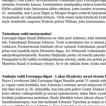
manageri Unai Emery oli erikoistunut voittamaan juuri Eurooppa-liigan.
aiemmin Arsenalin kanssa. Ensimmäinen maalipaikka lankesi kuitenkin 
Häfler päättää koko futisuransa tähän otteluun, joten kauden avausmaa
41. minuutilla, kun Lucas Digne ja Morgan Rogers esittivät harjoitus
Avausmaali sai valkopaidat lentoon. Vielä ennen taukovihellystä Emili
myäs Istanbuliin saapunut Walesin prinssi William, joka tunnustautuu 
Tottenham voitti mestaruuden!
Eurooppa-liigan finaali Bilbaossa on ollut juuri sellainen, mitä odo
teki Tottenhamin Brennan Johnson. Tosin walesilainen itse ei tainn
verkkoon. Puolueettomat futisfanit olivat varmasti Tottenhamin puolel
pelaa ensi kaudella myös Mestarien liigaa. Jos Johnsonin voittomaali
saksipotkupelastuksella. Rasmus Højlundin pusku oli toisella jaksolla
Punapaidat kyllä hallitsi kenttätapahtumia selvästi, mutta sen pelist
Mamésin finaali ei koskaan yltynyt. Se ei ole mikään ihme, koska mol
Atalanta voitti Eurooppa-liigan - Lukas Hradecky serasi sivusta
Bayer Leverkusen lähti Eurooppa-liigan finaaliin peräti 51 matsin mitt
jo vajaan vartin kohdalla, kun Ademola Lookman aavisti loistavasti 
teki illan toisen jo 26. minuutilla, kun hän pisti pallon Granit Xhaka
koko ottelun vaihtopenkillä ja seurasi epäuskoisesti, miten lähes vu
herättää joukkueensa taisteluun. Baski lähettikin toisen jakson alussa 
finaalihattutempun, kun hän harhautti Edmund Tapsoban ja ampui jo ra