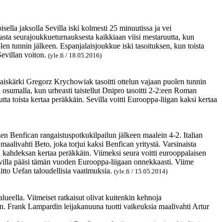
sella jaksolla Sevilla iski kolmesti 25 minuutissa ja vei
masta seurajoukkueturnauksesta kaikkiaan viisi mestaruutta, kun
n tunnin jälkeen. Espanjalaisjoukkue iski tasoituksen, kun toista
Sevillan voiton.
(yle.fi / 18.05.2016)
alaiskärki Gregorz Krychowiak tasoitti ottelun vajaan puolen tunnin
 osumalla, kun urheasti taistellut Dnipro tasoitti 2-2:een Roman
ta toista kertaa peräkkäin. Sevilla voitti Eurooppa-liigan kaksi kertaa
en Benfican rangaistuspotkukilpailun jälkeen maalein 4-2. Italian
i maalivahti
Beto
, joka torjui kaksi Benfican yritystä.
Varsinaista
 kahdeksan kertaa peräkkäin. Viimeksi seura voitti eurooppalaisen
evilla pääsi tämän vuoden Eurooppa-liigaan onnekkaasti. Viime
itto Uefan taloudellisia vaatimuksia.
(yle.fi / 15.05.2014)
lueella. Viimeiset ratkaisut olivat kuitenkin kehnoja
kan. Frank Lampardin leijakanuuna tuotti vaikeuksia maalivahti Artur