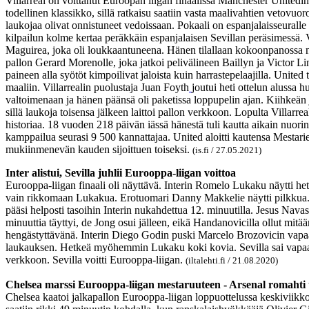
Villarreal on voittanut Euroopan liigan finaalissa Manchester Unitedin
todellinen klassikko, sillä ratkaisu saatiin vasta maalivahtien vetovu
laukojaa olivat onnistuneet vedoissaan. Pokaali on espanjalaisseurall
kilpailun kolme kertaa peräkkäin espanjalaisen Sevillan peräsimessä
Maguirea, joka oli loukkaantuneena. Hänen tilallaan kokoonpanossa näh
pallon Gerard Morenolle, joka jatkoi pelivälineen Baillyn ja Victor Li
paineen alla syötöt kimpoilivat jaloista kuin harrastepelaajilla. United
maaliin. Villarrealin puolustaja Juan Foyth
joutui heti ottelun alussa 
valtoimenaan ja hänen päänsä oli paketissa loppupelin ajan. Kiihkeän ja
sillä laukoja toisensa jälkeen laittoi pallon verkkoon. Lopulta Villarr
historiaa. 18 vuoden 218 päivän iässä hänestä tuli kautta aikain nuorin
kamppailua seurasi 9 500 kannattajaa. United aloitti kautensa Mestar
mukiinmenevän kauden sijoittuen toiseksi.
(is.fi / 27.05.2021)
Inter alistui, Sevilla juhlii Eurooppa-liigan voittoa
Eurooppa-liigan finaali oli näyttävä. Interin Romelo Lukaku näytti h
vain rikkomaan Lukakua. Erotuomari Danny Makkelie näytti pilkkua. Di
pääsi helposti tasoihin Interin nukahdettua 12. minuutilla. Jesus Nava
minuuttia täyttyi, de Jong osui jälleen, eikä Handanovicilla ollut mitää
hengästyttävänä. Interin Diego Godin puski Marcelo Brozovicin vapaa
laukauksen. Hetkeä myöhemmin Lukaku koki kovia. Sevilla sai vapaapo
verkkoon. Sevilla voitti Eurooppa-liigan.
(iltalehti.fi / 21.08.2020)
Chelsea marssi Eurooppa-liigan mestaruuteen - Arsenal romahti to
Chelsea kaatoi jalkapallon Eurooppa-liigan loppuottelussa keskiviikkona