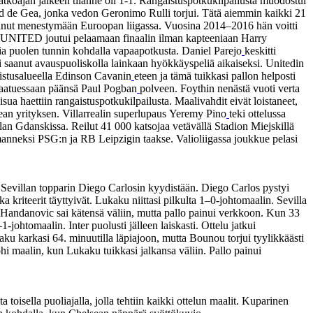
jatkoajan jälkeen tilanne oli 1-1. Rangaistuspotkukilpailusta muodostui
David de Gea, jonka vedon Geronimo Rulli torjui. Tätä aiemmin kaikki 21
unut menestymään Euroopan liigassa. Vuosina 2014–2016 hän voitti
n. UNITED joutui pelaamaan finaalin ilman kapteeniaan Harry
jia puolen tunnin kohdalla vapaapotkusta. Daniel Parejo
keskitti
i saanut avauspuoliskolla lainkaan hyökkäyspeliä aikaiseksi. Unitedin
istusalueella Edinson Cavanin
eteen ja tämä tuikkasi pallon helposti
i kaatuessaan päänsä Paul Pogban
polveen. Foythin nenästä vuoti verta
sua haettiin rangaistuspotkukilpailusta. Maalivahdit eivät loistaneet,
 Gean yrityksen. Villarrealin superlupaus Yeremy Pino
teki ottelussa
uolan Gdanskissa. Reilut 41 000 katsojaa vetävällä Stadion Miejskillä
manneksi PSG:n ja RB Leipzigin taakse. Valioliigassa joukkue pelasi
 Sevillan topparin Diego Carlosin kyydistään. Diego Carlos pystyi
iteerit täyttyivät. Lukaku niittasi pilkulta 1–0-johtomaalin. Sevilla
ir Handanovic sai kätensä väliin, mutta pallo painui verkkoon. Kun 33
-johtomaalin. Inter puolusti jälleen laiskasti. Ottelu jatkui
 karkasi 64. minuutilla läpiajoon, mutta Bounou torjui tyylikkäästi
 maalin, kun Lukaku tuikkasi jalkansa väliin. Pallo painui
oisella puoliajalla, jolla tehtiin kaikki ottelun maalit. Kuparinen