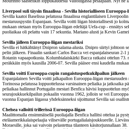
Mourinho säästelikin loppukaudesta Valioliigassa pelaajiaan. Nyt ne l
Liverpool suli täysin finaalissa - Sevilla historialliseen Eurooppa-l
Sevilla kaatoi Baselissa pelatussa finaalissa englantilaisen Liverpoolin
mestaruuspystin Espanjaan. Sevilla voitti liigan historiallisesti jo k
mukaan otetaan myös Eurooppa-liigan edeltäjä Uefa-cup - ennätys seki
puoliaikaa oli pelattu vain 17 sekuntia. Mariano alusti ja Kevin Gamei
Sevilla jälleen Eurooppa-liigan mestariksi
Sevilla ei hätkähtänyt Dnipron salama-alusta. Dnipro siirtyi johtoon 
pelin jälkeen. Finaalin sankari Carlos Bacca vei espanjalaiseuran 2-1 
Rotanin vapaapotkusta. Kolumbialaiskärki Bacca ratkaisi ottelun 73. min
peräkkäin myös kausilla 2006-07. Sevilla pääsee ensi kaudella mukaa
Sevilla voitti Eurooppa-cupin rangaistuspotkukilpailun jälkeen
Espanjalainen
Sevilla voitti jalkapallon Eurooppa-liigan mestaruuden 
Torinossa pelatussa loppuottelussa varsinainen peliaika ja jatkoaika p
peliaikaa hallinnut Portugalin mestari Benfica hävisi loppuottelun m
seurajoukkuekilpailun pokaalin vuonna 1962, jolloin se vei Eurooppa
vuonna Espanjan liigassa yhdeksänneksi sijoittunut Sevilla sai osallis
Chelsea valloitti trillerissä Eurooppa-liigan
Maalittomalla ensimmäisellä puoliajalla Benfica hallitsi ottelua ja py
eteläamerikkalaispelaajia vilisevälle portugalialaisjoukkueelle. Lievä
Moraesille, joka sai vaivoin pelastettua tilanteen käsitorjunnallaan 38.