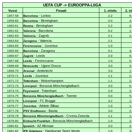
UEFA CUP -> EUROOPPA-LIIGA
Vuosi
Finaali
1. ottelu
2. o
- Lontoo
1957-58
Barcelona
2-2
6
- Birmingham
1959-60
Barcelona
0-0
4
- Birmingham
1960-61
Rooma
2-2
2
- Barcelona
1961-62
Valencia
6-2
1
- Zagreb
1962-63
Valencia
2-1
2
- Valencia
1963-64
Zaragosa
2-1
- Juventus
1964-65
Ferencvaros
1-0
- Zaragosa
1965-66
Barcelona
0-1
4
- Leeds
1966-67
Zagreb
2-0
0
- Ferencvaros
1967-68
Leeds
1-0
0
- Ujpest Dosza
1968-69
Newcastle
3-0
3
- Anderlecht
1969-70
Arsenal
3-0
1
- Juventus
1970-71
Leeds
1-1
2
- Wolverhampton
1971-72
Tottenham
1-1
2
l - Borussia Mönchengladbach
1972-73
Liverpoo
3-0
0
- Tottenham
1973-74
Feyenoord
2-0
2
- Twente
1974-75
Borussia
Mönchengladbach
0-0
5
- FC Brugge
1975-76
Liverpool
3-2
1
- Athletic Bilbao
1976-77
Juventus
1-0
1
- Bastia
1977-78
PSV
Eindhoven
3-0
2
- Crvena Zwezda
1978-79
Borussia
Mönchengladbach
1-1
1
Borussia Mönchengladbach
1979-80
Eintracht
Frankfurt -
1-0
2
- AZ Alkmaar
1980-81
Ipswich
3-0
2
- Hamburger Sport-Verein
1981-82
IFK Göteborg
1-0
3