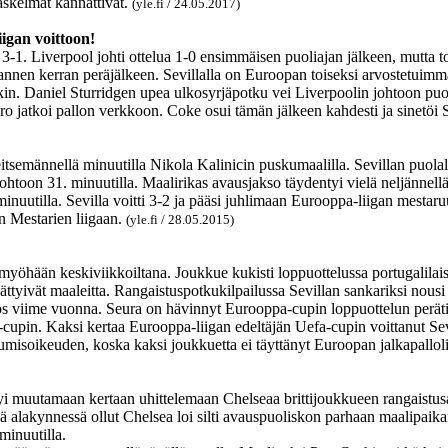
askelmat kannattivat.
(yle.fi / 24.05.2017)
iigan voittoon!
 3-1. Liverpool johti ottelua 1-0 ensimmäisen puoliajan jälkeen, mutta toi
olmannen kerran peräjälkeen. Sevillalla on Euroopan toiseksi arvostetuim
n. Daniel Sturridgen upea ulkosyrjäpotku vei Liverpoolin johtoon puole
ro jatkoi pallon verkkoon. Coke osui tämän jälkeen kahdesti ja sinetöi 
seitsemännellä minuutilla Nikola Kalinicin puskumaalilla. Sevillan puol
johtoon 31. minuutilla. Maalirikas avausjakso täydentyi vielä neljännellä
uutilla. Sevilla voitti 3-2 ja pääsi juhlimaan Eurooppa-liigan mestaruut
n Mestarien liigaan.
(yle.fi / 28.05.2015)
myöhään keskiviikkoiltana. Joukkue kukisti loppuottelussa portugalilais
äättyivät maaleitta. Rangaistuspotkukilpailussa Sevillan sankariksi nous
yös viime vuonna. Seura on hävinnyt Eurooppa-cupin loppuottelun peräti
-cupin. Kaksi kertaa Eurooppa-liigan edeltäjän Uefa-cupin voittanut S
tumisoikeuden, koska kaksi joukkuetta ei täyttänyt Euroopan jalkapalloli
styi muutamaan kertaan uhittelemaan Chelseaa brittijoukkueen rangaistusa
ssä alakynnessä ollut Chelsea loi silti avauspuoliskon parhaan maalipai
 minuutilla.