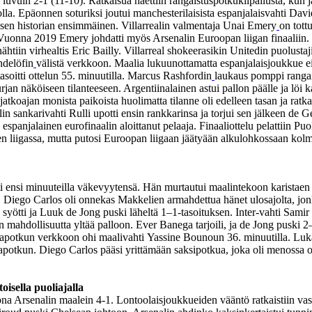
 luvuin 2-1 (11-10). Ratkaisua haettiin rangaistuspotkukilpailusta, kun 
orolla. Epäonnen soturiksi joutui manchesterilaisista espanjalaisvahti 
e sen historian ensimmäinen. Villarrealin valmentaja Unai Emery
on tott
. Vuonna 2019 Emery johdatti myös Arsenalin Euroopan liigan finaalii
tiin virhealtis Eric Bailly. Villarreal shokeerasikin Unitedin puolusta
ndelöfin
välistä verkkoon. Maalia lukuunottamatta espanjalaisjoukkue e
 tasoitti ottelun 55. minuutilla. Marcus Rashfordin
laukaus pomppi ranga
hurjan näköiseen tilanteeseen. Argentiinalainen astui pallon päälle ja lö
tkoajan monista paikoista huolimatta tilanne oli edelleen tasan ja ratkai
ealin sankarivahti Rulli upotti ensin rankkarinsa ja torjui sen jälkeen de
 espanjalainen eurofinaalin aloittanut pelaaja. Finaaliottelu pelattiin P
ien liigassa, mutta putosi Euroopan liigaan jäätyään alkulohkossaan kol
eti ensi minuuteilla väkevyytensä. Hän murtautui maalintekoon karistaen
ego Carlos oli onnekas Makkelien armahdettua hänet ulosajolta, jonka kr
s syötti ja Luuk de Jong puski läheltä 1–1-tasoituksen. Inter-vahti Sam
n mahdollisuutta yltää palloon. Ever Banega tarjoili, ja de Jong puski 2–1
potkun verkkoon ohi maalivahti Yassine Bounoun 36. minuutilla. Lukaku
tkun. Diego Carlos pääsi yrittämään saksipotkua, joka oli menossa ohi
isella puoliajalla
 Arsenalin maalein 4-1. Lontoolaisjoukkueiden vääntö ratkaistiin vasta t