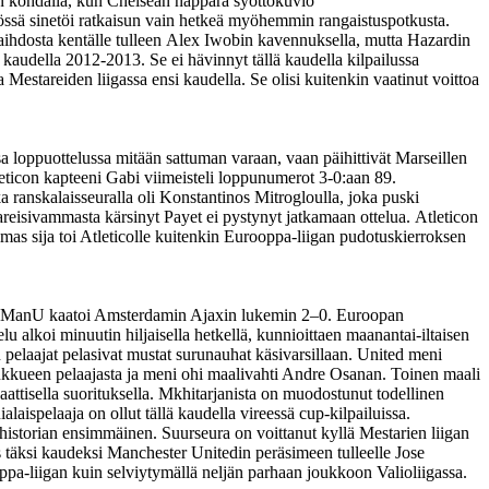
in kohdalla, kun Chelsean näppärä syöttökuvio
össä sinetöi ratkaisun vain hetkeä myöhemmin rangaistuspotkusta.
 vaihdosta kentälle tulleen Alex Iwobin kavennuksella, mutta Hazardin
kaudella 2012-2013. Se ei hävinnyt tällä kaudella kilpailussa
estareiden liigassa ensi kaudella. Se olisi kuitenkin vaatinut voittoa
 loppuottelussa mitään sattuman varaan, vaan päihittivät Marseillen
eticon kapteeni Gabi viimeisteli loppunumerot 3-0:aan 89.
a ranskalaisseuralla oli Konstantinos Mitrogloulla, joka puski
reisivammasta kärsinyt Payet ei pystynyt jatkamaan ottelua. Atleticon
as sija toi Atleticolle kuitenkin Eurooppa-liigan pudotuskierroksen
ssa ManU kaatoi Amsterdamin Ajaxin lukemin 2–0. Euroopan
 alkoi minuutin hiljaisella hetkellä, kunnioittaen maanantai-iltaisen
pelaajat pelasivat mustat surunauhat käsivarsillaan. United meni
ukkueen pelaajasta ja meni ohi maalivahti Andre Osanan. Toinen maali
aattisella suorituksella. Mkhitarjanista on muodostunut todellinen
aispelaaja on ollut tällä kaudella vireessä cup-kilpailuissa.
historian ensimmäinen. Suurseura on voittanut kyllä Mestarien liigan
s täksi kaudeksi Manchester Unitedin peräsimeen tulleelle Jose
pa-liigan kuin selviytymällä neljän parhaan joukkoon Valioliigassa.