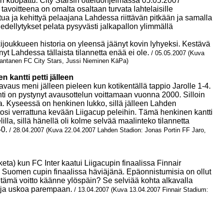
n kuopattu. City Starsin otteluohjelmassa 05.05.2007
n tavoitteena on omalta osaltaan turvata lahtelaisille
utua ja kehittyä pelaajana Lahdessa riittävän pitkään ja samalla
ellytykset pelata pysyvästi jalkapallon ylimmällä
kijoukkueen historia on yleensä jäänyt kovin lyhyeksi. Kestävä
 nyt Lahdessa tällaista tilannetta enää ei ole.
/ 05.05.2007 (Kuva
Rantanen FC City Stars, Jussi Nieminen KäPa)
 kantti petti jälleen
aus meni jälleen pieleen kun kotikentällä tappio Jarolle 1-4.
hti on pystynyt avausottelun voittamaan vuonna 2000. Silloin
a. Kyseessä on henkinen lukko, sillä jälleen Lahden
osi verrattuna kevään Liigacup peleihin. Tämä henkinen kantti
lilla, sillä hänellä oli kolme selvää maalinteko tilannetta
-0.
/ 28.04.2007 (Kuva 22.04.2007 Lahden Stadion: Jonas Portin FF Jaro,
keta) kun FC Inter kaatui Liigacupin finaalissa Finnair
an Suomen cupin finaalissa häviäjänä. Epäonnistumisia on ollut
 tämä voitto käänne ylöspäin? Se selviää kohta alkavalla
oa ja uskoa parempaan.
/ 13.04.2007 (Kuva 13.04.2007 Finnair Stadium: