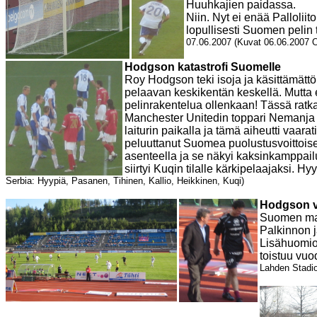
Huuhkajien paidassa.
Niin. Nyt ei enää Palloliito
lopullisesti
Suomen pelin t
07.06.2007 (Kuvat 06.06.2007 
Hodgson katastrofi Suomelle
Roy Hodgson teki isoja ja käsittämättö
pelaavan keskikentän keskellä. Mutta e
pelinrakentelua ollenkaan! Tässä ratka
Manchester Unitedin toppari Nemanja Vi
laiturin paikalla ja tämä aiheutti vaara
peluuttanut Suomea puolustusvoittoisel
asenteella ja se näkyi kaksinkamppailu
siirtyi Kuqin tilalle kärkipelaajaksi. 
Serbia: Hyypiä, Pasanen, Tihinen, Kallio, Heikkinen, Kuqi)
Hodgson va
Suomen maa
Palkinnon j
Lisähuomiot
toistuu vuo
Lahden Stadi