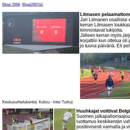
Blogi 2006
Blogi2007q1
Litmasen pelaamattomu
Jari Litmanen osallistu
kerran Litmasen loukkaan
kiinnostavat lukijoita.
Jälleen kerran myös järje
korjattiin kun ottelua ol
jo tuona päivänä. Eli pe
Keskusurheilukenttä: Kultsu - Inter Turku)
Huuhkajat voittivat Belgi
Suomen jalkapallomaajouk
luottamus keskikentän vah
positiivisesti varmalla ja