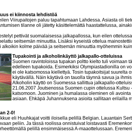
us ei kiinnosta lehdistöä
i eilen Viirupaitojen paluu tapahtumaan Lahdessa. Asiasta oli 
tumisen tilanne oli jätetty käsittelemättä haastattelussa, ainaki
stelyt pettivät suomalaisessa jalkapallossa, kun eilen ottelussa La
i pelattu seitsemän minuuttia. Lisäksi kyseistä ottelua mainostet
li alkoikin kolme päivää ja seitsemän minuuttia myöhemmin kuin 
Tupakointi ja alkoholinkäyttö jalkapallo-otteluissa
Suomen ravintoloissa tupakan poltto kielto tuli voimaan 
edelleen tupakoida. Esimerkiksi Olympiastadionilla on voi
ei ole katsomossa
kiellettyä. Tosin tupakoitsijat suurelta
käytävällä. Näin käytävä on
tau
olla täynnä savua ja ihmis
Alkoholin käyttö on Suomessa sallittua jalkapallo-otteluis
21.06.2007 Joutsenossa Suomen cupin ottelussa Kultsu - In
katsomoon. Juominen ja humalassa oleminen oli avointa ja 
asiaan. Ehkäpä Juhannuksena asioita sallitaan erilailla 
an 2-0!
kue eli Huuhkajat voitti
iloisella pelillä Belgian. Lauantain Ser
vaan peliin. Ja tässä roolissa
onnistuivat loistavasti
Eremenkon 
 virheettömällä pelillä ensimmäisessä
A-
maaottelussaan. Eremenk