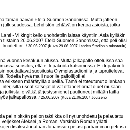
tietoa tämän päivän Etelä-Suomen Sanomissa. Mutta jälleen
n julkisuudessa. Lehdistön tehtävä on kertoa asioista, jotka
hti - Viikingit kello unohdettiin laittaa käyntiin. Asia kylläkin
tiin tiistaina 26.06.2007 Etelä-Suomen Sanomissa, että peli olisi
ilmoitettiin!
/ 30.06.2007 (Kuva 29.06.2007 Lahden Stadionin tulostaulu)
tänä vuonna kesäkuun alussa. Mutta jalkapallo-otteluissa saa
massa suositus, että ei tupakoida katsomossa. Eli tupakointi
 osin noudattavat suositusta Olympiastadionilla ja tupruttelevat
iä. Todella hyvä malli nuorille
palloilijoille!
sa erikseen määrätyillä alueilla. Tämä ei toteutunut ollenkaan
ter, sillä useat katsojat olivat ottaneet omat oluet mukaan
julkista, eivätkä järjestysmiehet puuttuneet millään lailla
myös jalkapallossa.
/ 25.06.2007 (Kuva 21.06.2007 Joutseno
bia pelin pitkän pallon taktiikka oli nyt unohdettu ja
palautettu
veljekset Aleksei ja Roman.
Varsinkin Roman
yllätti
ojen lisäksi Jonathan Johansson pelasi parhaimman pelins
ä