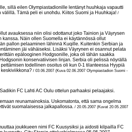
e, sillä eilen
Olympiastadionille lentänyt huuhkaja vapautti
 välillä. Tämä peli ei unohdu.
Kiitos Suomi ja Huuhkaja!
/
llut avauksessa niin olisi odottanut joko Tainion ja Väyrysen
en kanssa. Näin ollen Suomella ei käytännössä ollut
kän pallon pelaaminen lähinnä Kuqille. Kuitenkin Serbian ja
dyntäminen jäi vähäiseksi. Lisäksi Väyrynen ei osannut pelata
Ja erittäin epälooginen Hodgsonille, joka oli tähän saakka
odgsonin konservatiivisen linjan. Serbia oli pelissä nöyrällä
pettämisen todellinen osoitus oli kun 0-1 tilanteessa Hyypiä
sä keskiviikkona?
/ 03.06.2007 (Kuva 02.06.2007 Olympiastadion Suomi -
dikin FC Lahti AC Oulu ottelun parhaaksi pelaajaksi.
aatelemaan reunamainoksia. Uskomatonta, että sama ongelma
pettivät suomalaisessa jalkapallossa.
/ 20.05.2007 (Kuvat 20.05.2007
muuttaa joukkueen nimi FC Kuusysiksi ja aidosti kilpailla FC