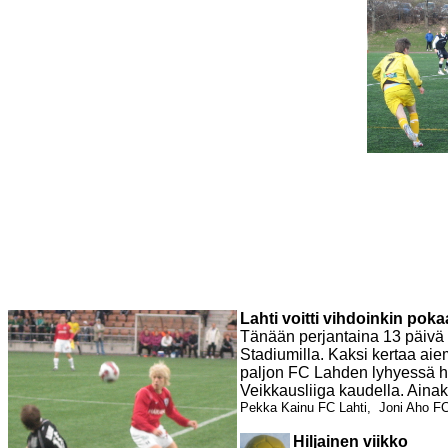
Lahti voitti vihdoinkin poka
Tänään perjantaina 13 päivä FC
Stadiumilla. Kaksi kertaa aie
paljon FC Lahden lyhyessä his
Veikkausliiga kaudella. Ainak
Pekka Kainu FC Lahti, Joni Aho FC 
Hiljainen viikko