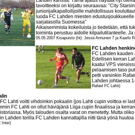
Lahden kanssa. Tämä ajatus näyttää nyt oleva
tavoitteeksi on kirjattu seuraavaa: "City Starsi
juniorijalkapalloilijoille mahdollisuus koulutta
luoda FC Lahden miesten edustusjoukkueelle ed
sarjatasolla Suomessa"
Aikaisemmista kokeiluista jo tiedetään, että tu
toiminta perustuu aidolle kilpailutilanteelle. Ja
05.05.2007 Kisapuisto (ht): Jesse Annunen 7 ja Kaarlo 
FC Lahden henkinen
FC Lahden kauden av
Edellisen kerran La
kaatui VPS vieraiss
pelaamisen taso put
petti varsinkin Rafae
Lahden johtaessa 1
Rafael FC Lahti)
alin
 Lahti voitti vihdoinkin pokaalin (jos Lahti cupin voittoa ei las
mmin FC Lahti on ollut häviäjänä Liiga cupin finaalissa ja kerr
toriassa. Myös talouden osalta varat on menetetty. Mutta oliko
in Lahden torilla FC Lahden kannattajilla riitti tänä yönä huut
Inter)