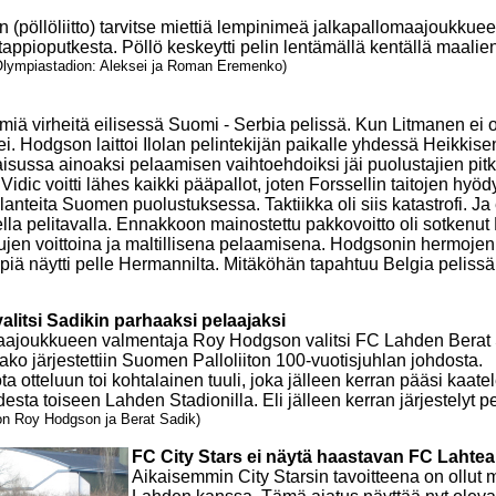
n (pöllöliitto)
tarvitse miettiä lempinimeä jalkapallomaajoukkueell
appioputkesta. Pöllö keskeytti pelin lentämällä kentällä maalien
Olympiastadion: Aleksei ja Roman Eremenko)
miä virheitä eilisessä Suomi - Serbia pelissä. Kun Litmanen ei o
i. Hodgson laittoi Ilolan pelintekijän paikalle yhdessä Heikkis
isussa ainoaksi pelaamisen vaihtoehdoiksi jäi puolustajien pit
dic voitti lähes kaikki pääpallot, joten Forssellin taitojen hyö
tilanteita Suomen puolustuksessa. Taktiikka oli siis katastrofi. 
la pelitavalla. Ennakkoon mainostettu pakkovoitto oli sotkenut H
jen voittoina ja maltillisena pelaamisena. Hodgsonin hermojen 
Hyypiä näytti pelle Hermannilta. Mitäköhän tapahtuu Belgia pelis
litsi Sadikin parhaaksi pelaajaksi
joukkueen valmentaja Roy Hodgson valitsi FC Lahden Berat Sa
ako järjestettiin Suomen Palloliiton 100-vuotisjuhlan johdosta.
a otteluun toi kohtalainen tuuli, joka jälleen kerran pääsi k
desta toiseen Lahden Stadionilla. Eli jälleen kerran järjestelyt 
on Roy Hodgson ja Berat Sadik)
FC City Stars ei näytä haastavan FC Lahtea
Aikaisemmin City Starsin tavoitteena on ollut 