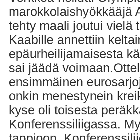
marokkolaishyökkääjä A
tehty maali joutui vielä
Kaabille annettiin keltai
epäurheilijamaisesta kä
sai jäädä voimaan.
Otte
ensimmäinen eurosarjoj
onkin menestynein kreik
kyse oli toisesta peräkk
Konferenssiliigassa. My
tappioon. Konferenssili