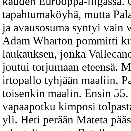
kauden Eurooppa-liigassa. O
tapahtumaköyhä, mutta Palace
ja avausosuma syntyi vain v
Adam Wharton pommitti kuu
laukauksen, jonka Vallecan
joutui torjumaan eteensä. Ma
irtopallo tyhjään maaliin. Pa
toisenkin maalin. Ensin 55.
vapaapotku kimposi tolpasta
yli. Heti perään Mateta pää