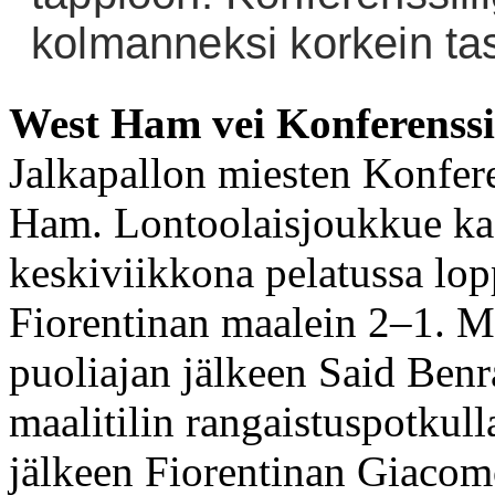
kolmanneksi korkein ta
West Ham vei Konferenssil
Jalkapallon miesten Konfere
Ham. Lontoolaisjoukkue ka
keskiviikkona pelatussa lop
Fiorentinan maalein 2–1. 
puoliajan jälkeen Said Ben
maalitilin rangaistuspotkull
jälkeen Fiorentinan Giacomo