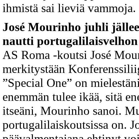
ihmistä sai lieviä vammoja.
José Mourinho juhli jäll
nautti portugalilaisvelhon
AS Roma -koutsi José Mour
merkitystään Konferenssilii
”Special One” on mielestäni
enemmän tulee ikää, sitä e
itseäni, Mourinho sanoi. Mut
portugalilaiskoutsissa on. J
päävalmentajana ehtinyt voi