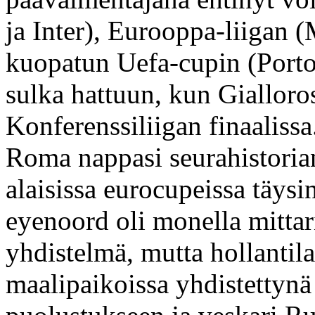
ja Inter), Eurooppa-liigan (
kuopatun Uefa-cupin (Porto)
sulka hattuun, kun Giallor
Konferenssiliigan finaaliss
Roma nappasi seurahistoria
alaisissa eurocupeissa täysi
eyenoord oli monella mittari
yhdistelmä, mutta hollantil
maalipaikoissa yhdistettyn