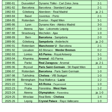
1980-81
Dusseldorf
Dynamo Tbilisi - Carl Zeiss Jena
2-1
1981-82
Barcelona
Barcelona - Standard Liege
2-1
1982-83
Göteborg
Aberdeen - Real Madrid
ja. 2-1
1983-84
Basel
Juventus - Porto
2-1
1984-85
Rotterdam
Everton - Rapid Wien
3-1
1985-86
Lyon
Dynamo Kiev - Atletico Madrid
3-0
1986-87
Ateena
Ajax - Lokomotiv Leipzig
1-0
1987-88
Strasbourg
Mechelen - Ajax
1-0
1988-89
Bern
Barcelona
- Sampdoria
2-0
1989-90
Göteborg
Sampdoria
- Anderlecht
ja. 2-0
1990-91
Rotterdam
Manchester U
- Barcelona
2-1
1991-92
Lissabon
AS Monaco -
Werder Bremen
0-2
1992-93
Lontoo
AS Parma
- Royal Antwerp
3-1
1993-94
Khamina
Arsenal
- AS Parma
1-0
1994-95
Pariisi
Real Zaragoza
- Arsenal
ja. 2-1
1995-96
Bryssel
Paris Saint-Germain
- SK Rapid Wien
1-0
1996-97
Rotterdam
Barcelona
- Paris Saint-Germain
1-0
1997-98
Tukholma
Chelsea
- VfB Stuttgart
1-0
1998-99
Birmingham
Real Mallorca -
Lazio
1-2
2021-22
Tirana
AS Roma
-
1-0
Feyenoord
2022-23
Praha
Fiorentina -
West Ham
1-2
2023-24
Ateena
Olympiakos
-
ja. 1-0
Fiorentina
2024-25
Wroclaw
Real Betis -
Chelsea
1-4
2025-26
Lepzig
Crystal Palace
- Rayo Vallecano
1-0