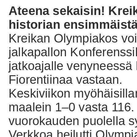
Ateena sekaisin! Kreikk
historian ensimmäist
Kreikan Olympiakos voit
jalkapallon Konferenssili
jatkoajalle venyneessä 
Fiorentiinaa vastaan.
Keskiviikon myöhäisilla
maalein 1–0 vasta 116. 
vuorokauden puolella s
Verkkoa heilutti Olympi