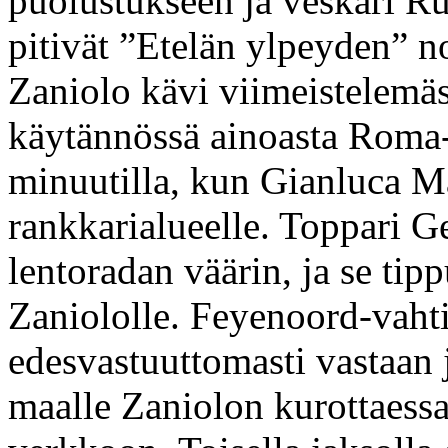
puolustukseen ja veskari Ru
pitivät ”Etelän ylpeyden” no
Zaniolo kävi viimeistelemäs
käytännössä ainoasta Roma-p
minuutilla, kun Gianluca Ma
rankkarialueelle. Toppari G
lentoradan väärin, ja se tip
Zaniololle. Feyenoord-vahti
edesvastuuttomasti vastaan j
maalle Zaniolon kurottaessa