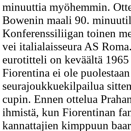
minuuttia myöhemmin. Ottel
Bowenin maali 90. minuutil
Konferenssiliigan toinen m
vei italialaisseura AS Rom
eurotitteli on keväältä 1965
Fiorentina ei ole puolestaan
seurajoukkuekilpailua sitt
cupin. Ennen ottelua Prahan
ihmistä, kun Fiorentinan f
kannattajien kimppuun baar