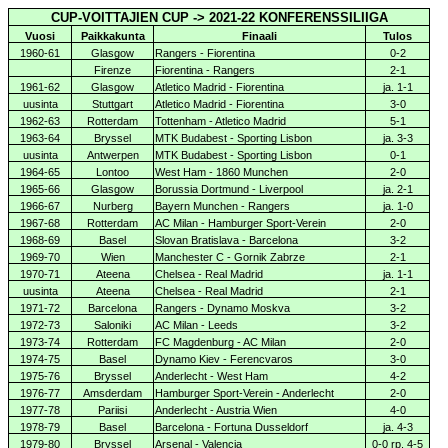
CUP-VOITTAJIEN CUP -> 2021-22 KONFERENSSILIIGA
Vuosi
Paikkakunta
Finaali
Tulos
1960-61
Glasgow
Rangers - Fiorentina
0-2
Firenze
Fiorentina - Rangers
2-1
1961-62
Glasgow
Atletico Madrid - Fiorentina
ja. 1-1
uusinta
Stuttgart
Atletico Madrid - Fiorentina
3-0
1962-63
Rotterdam
Tottenham - Atletico Madrid
5-1
1963-64
Bryssel
MTK Budabest - Sporting Lisbon
ja. 3-3
uusinta
Antwerpen
MTK Budabest - Sporting Lisbon
0-1
1964-65
Lontoo
West Ham - 1860 Munchen
2-0
1965-66
Glasgow
Borussia Dortmund - Liverpool
ja. 2-1
1966-67
Nurberg
Bayern Munchen - Rangers
ja. 1-0
1967-68
Rotterdam
AC Milan - Hamburger Sport-Verein
2-0
1968-69
Basel
Slovan Bratislava - Barcelona
3-2
1969-70
Wien
Manchester C - Gornik Zabrze
2-1
1970-71
Ateena
Chelsea - Real Madrid
ja. 1-1
uusinta
Ateena
Chelsea - Real Madrid
2-1
1971-72
Barcelona
Rangers - Dynamo Moskva
3-2
1972-73
Saloniki
AC Milan - Leeds
3-2
1973-74
Rotterdam
FC Magdenburg - AC Milan
2-0
1974-75
Basel
Dynamo Kiev - Ferencvaros
3-0
1975-76
Bryssel
Anderlecht - West Ham
4-2
1976-77
Amsderdam
Hamburger Sport-Verein - Anderlecht
2-0
1977-78
Pariisi
Anderlecht - Austria Wien
4-0
1978-79
Basel
Barcelona - Fortuna Dusseldorf
ja. 4-3
1979-80
Bryssel
Arsenal - Valencia
0-0 rp. 4-5