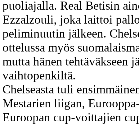
puoliajalla. Real Betisin a
Ezzalzouli, joka laittoi pa
peliminuutin jälkeen. Chel
ottelussa myös suomalaisma
mutta hänen tehtäväkseen jäi
vaihtopenkiltä.
Chelseasta tuli ensimmäinen
Mestarien liigan, Eurooppa-
Euroopan cup-voittajien cu