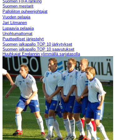
Suomen FIFA ranking
Suomen mestarit
Palloliiton puheenjohtajat
Vuoden pelaaja
Jari Litmanen
Lupaavia pelaajia
Unohtumattomat
Puutteelliset järjestelyt
Suomen jalkapallo TOP 10 järkytykset
Suomen jalkapallo TOP 10 saavutukset
Huuhkajat Englannin ylimmällä sarjatasolla