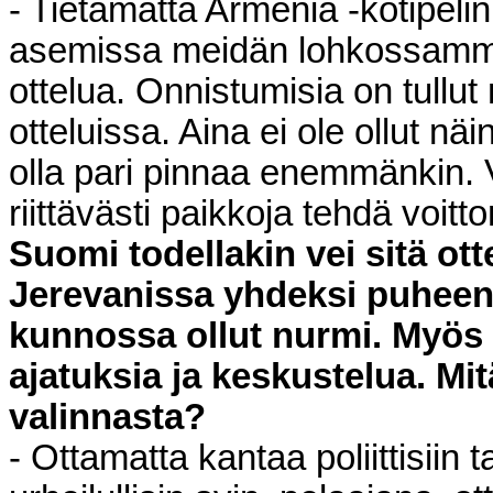
- Tietämättä Armenia -kotipeli
asemissa meidän lohkossamme
ottelua. Onnistumisia on tullut
otteluissa. Aina ei ole ollut nä
olla pari pinnaa enemmänkin. V
riittävästi paikkoja tehdä voitt
Suomi todellakin vei sitä otte
Jerevanissa yhdeksi puheena
kunnossa ollut nurmi. Myös n
ajatuksia ja keskustelua. Mit
valinnasta?
- Ottamatta kantaa poliittisiin t