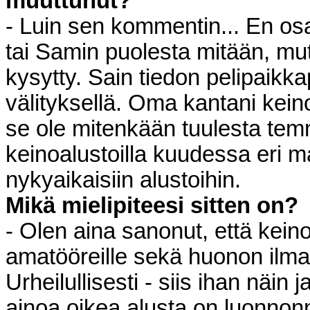
muuttunut?
- Luin sen kommentin... En o
tai Samin puolesta mitään, mut
kysytty. Sain tiedon pelipaikka
välityksellä. Oma kantani kein
se ole mitenkään tuulesta temm
keinoalustoilla kuudessa eri 
nykyaikaisiin alustoihin.
Mikä mielipiteesi sitten on?
- Olen aina sanonut, että keino
amatööreille sekä huonon ilmas
Urheilullisesti - siis ihan näin j
ainoa oikea alusta on luonnonn