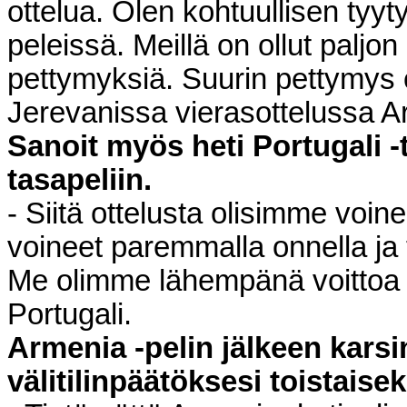
ottelua. Olen kohtuullisen tyyt
peleissä. Meillä on ollut paljo
pettymyksiä. Suurin pettymys 
Jerevanissa vierasottelussa 
Sanoit myös heti Portugali -t
tasapeliin.
- Siitä ottelusta olisimme vo
voineet paremmalla onnella ja t
Me olimme lähempänä voittoa k
Portugali.
Armenia -pelin jälkeen karsi
välitilinpäätöksesi toistaise