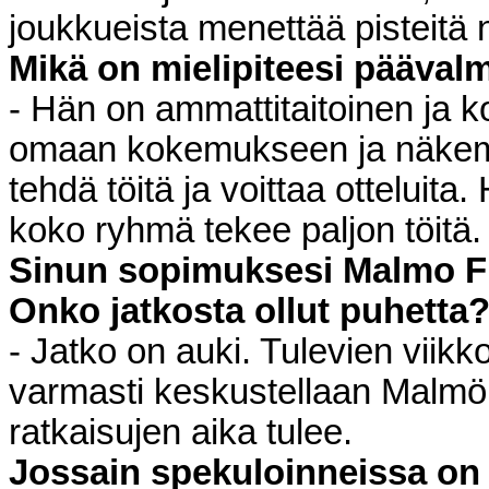
joukkueista menettää pisteitä 
Mikä on mielipiteesi pääva
- Hän on ammattitaitoinen ja k
omaan kokemukseen ja näkemy
tehdä töitä ja voittaa otteluit
koko ryhmä tekee paljon töitä.
Sinun sopimuksesi Malmo FF
Onko jatkosta ollut puhetta
- Jatko on auki. Tulevien viikk
varmasti keskustellaan Malmö
ratkaisujen aika tulee.
Jossain spekuloinneissa on