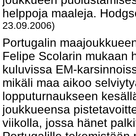
helppoja maaleja. Hodgso
23.09.2006)
Portugalin maajoukkuee
Felipe Scolarin mukaan 
kuluvissa EM-karsinnoiss
mikäli maa aikoo selviytyä
lopputurnaukseen kesällä
joukkueensa pistetavoitt
viikolla, jossa hänet palkit