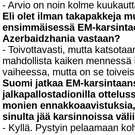
- Arvio on noin kolme kuukautt
Eli olet ilman takapakkeja
ensimmäisessä EM-karsintao
Azerbaidzhania vastaan?
- Toivottavasti, mutta katsot
mahdollista kaiken mennessä hy
vaiheessa, mutta on se toiveis
Suomi jatkaa EM-karsintaan
jalkapallostadionilla ottelu
monien ennakkoaavistuksia,
sinulta jää karsinnoissa välii
- Kyllä. Pystyin pelaamaan koh