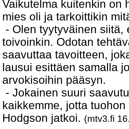
Vaikutelma kuitenkin on h
mies oli ja tarkoittikin mi
- Olen tyytyväinen siitä, 
toivoinkin. Odotan tehtävä
saavuttaa tavoitteen, jok
lausui esittäen samalla 
arvokisoihin pääsyn.
- Jokainen suuri saavut
kaikkemme, jotta tuohon 
Hodgson jatkoi.
(mtv3.fi 1