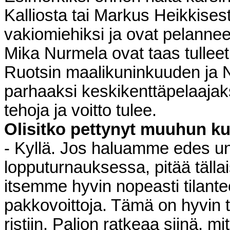
Kalliosta tai Markus Heikkises
vakiomiehiksi ja ovat pelanne
Mika Nurmela ovat taas tulleet t
Ruotsin maalikuninkuuden ja Nu
parhaaksi keskikenttäpelaajaks
tehoja ja voitto tulee.
Olisitko pettynyt muuhun ku
- Kyllä. Jos haluamme edes u
lopputurnauksessa, pitää tällai
itsemme hyvin nopeasti tilante
pakkovoittoja. Tämä on hyvin t
ristiin. Paljon ratkeaa siinä, m