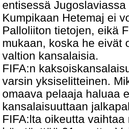
entisessä Jugoslaviassa 
Kumpikaan Hetemaj ei v
Palloliiton tietojen, eikä
mukaan, koska he eivät o
valtion kansalaisia.
FIFA:n kaksoiskansalais
varsin yksiselitteinen. M
omaava pelaaja haluaa e
kansalaisuuttaan jalkapal
FIFA:lta oikeutta vaihta