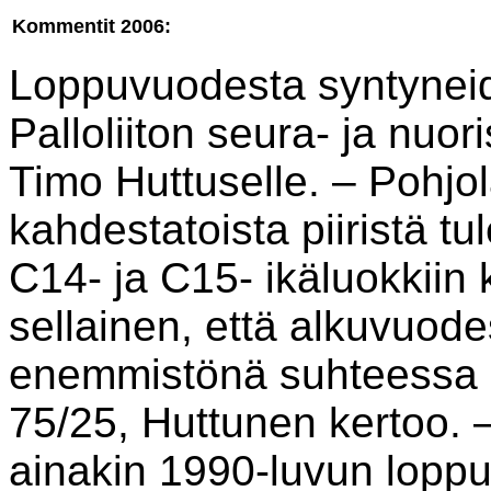
Kommentit 2006:
Loppuvuodesta syntyneide
Palloliiton seura- ja nuor
Timo Huttuselle. – Pohjol
kahdestatoista piiristä t
C14- ja C15- ikäluokkiin
sellainen, että alkuvuod
enemmistönä suhteessa 
75/25, Huttunen kertoo. –
ainakin 1990-luvun loppup