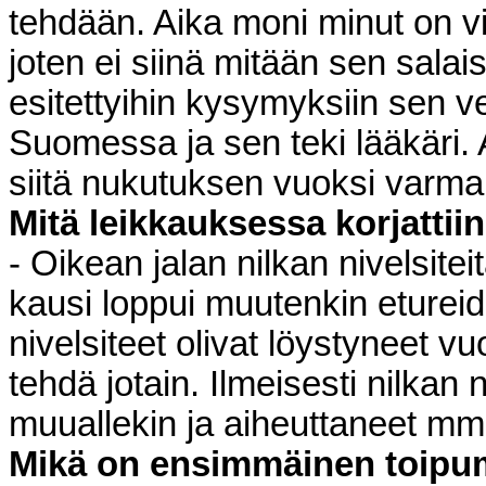
tehdään. Aika moni minut on v
joten ei siinä mitään sen sala
esitettyihin kysymyksiin sen ver
Suomessa ja sen teki lääkäri. Ai
siitä nukutuksen vuoksi varma
Mitä leikkauksessa korjattii
- Oikean jalan nilkan nivelsite
kausi loppui muutenkin eturei
nivelsiteet olivat löystyneet v
tehdä jotain. Ilmeisesti nilkan 
muuallekin ja aiheuttaneet mm
Mikä on ensimmäinen toipu