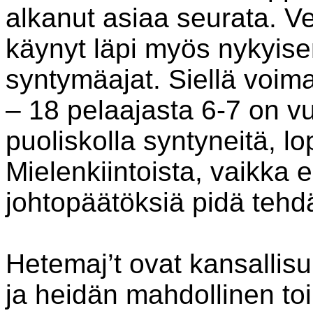
alkanut asiaa seurata. V
käynyt läpi myös nykyis
syntymäajat. Siellä voima
– 18 pelaajasta 6-7 on 
puoliskolla syntyneitä, lo
Mielenkiintoista, vaikka 
johtopäätöksiä pidä tehd
Hetemaj’t ovat kansalli
ja heidän mahdollinen t