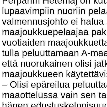
Perparim Hetemaj on ku
lupaavimpiin nuoriin pelaaj
valmennusjohto ei halua 
maajoukkuepelaajaa pako
vuotiaiden maajoukkuetta
tulla peluuttamaan A-maa
että nuorukainen olisi j
maajoukkueen käytettävi
– Olisi epäreilua peluutt
maaottelussa vain sen ta
hänen edustuskelpoisuud