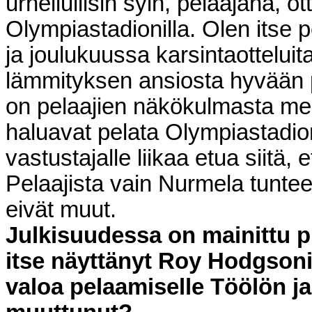
urheilullisin syin, pelaajana, ott
Olympiastadionilla. Olen itse 
ja joulukuussa karsintaotteluit
lämmityksen ansiosta hyvään 
on pelaajien näkökulmasta mei
haluavat pelata Olympiastadio
vastustajalle liikaa etua siitä,
Pelaajista vain Nurmela tuntee
eivät muut.
Julkisuudessa on mainittu pu
itse näyttänyt Roy Hodgson
valoa pelaamiselle Töölön ja