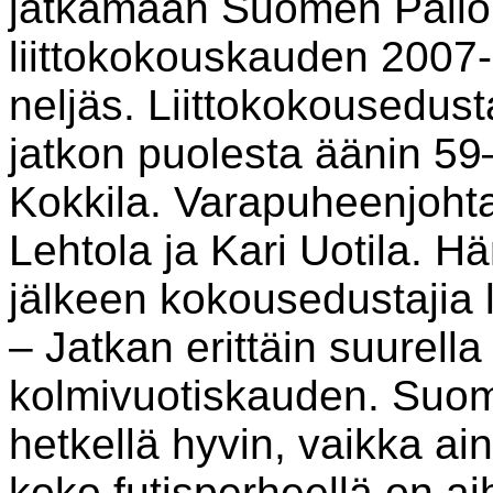
jatkamaan Suomen Pallol
liittokokouskauden 2007
neljäs. Liittokokousedus
jatkon puolesta äänin 59
Kokkila. Varapuheenjohta
Lehtola ja Kari Uotila. Hä
jälkeen kokousedustajia 
– Jatkan erittäin suurell
kolmivuotiskauden. Suomi
hetkellä hyvin, vaikka ai
koko futisperheellä on a