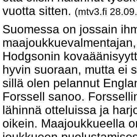
vuotta sitten.
(mtv3.fi 28.09
Suomessa on jossain ihm
maajoukkuevalmentajan, 
Hodgsonin kovaäänisyyttä
hyvin suoraan, mutta ei s
sillä olen pelannut Engl
Forssell sanoo. Forssel
lähinnä otteluissa ja harj
oikein. Maajoukkueella o
joukkueen puolustamise