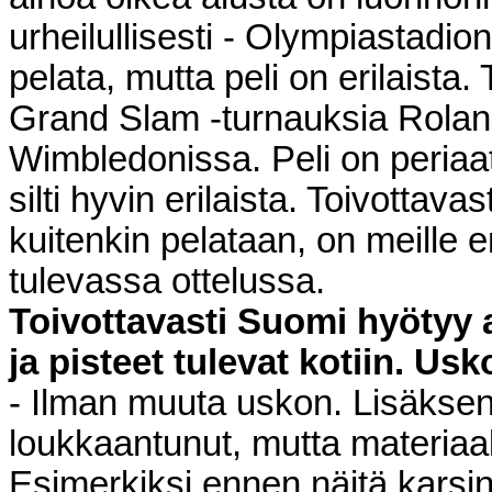
urheilullisesti - Olympiastadion
pelata, mutta peli on erilaista
Grand Slam -turnauksia Roland
Wimbledonissa. Peli on periaa
silti hyvin erilaista. Toivottavas
kuitenkin pelataan, on meille
tulevassa ottelussa.
Toivottavasti Suomi hyötyy
ja pisteet tulevat kotiin. Us
- Ilman muuta uskon. Lisäkse
loukkaantunut, mutta materiaa
Esimerkiksi ennen näitä karsi