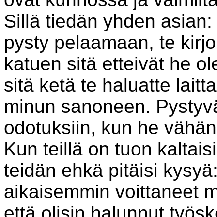
Sillä tiedän yhden asian:
pysty pelaamaan, te kirjoi
katuen sitä etteivät he ol
sitä ketä te haluatte lait
minun sanoneen. Pystyv
odotuksiin, kun he vähän
Kun teillä on tuon kaltai
teidän ehkä pitäisi kysyä
aikaisemmin voittaneet m
että olisin halunnut työ