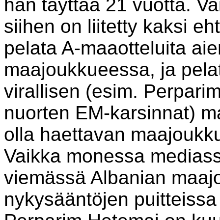
hän täyttää 21 vuotta. Va
siihen on liitetty kaksi e
pelata A-maaotteluita a
maajoukkueessa, ja pel
virallisen (esim. Perpar
nuorten EM-karsinnat) ma
olla haettavan maajoukk
Vaikka monessa mediassa
viemässä Albanian maajo
nykysääntöjen puitteissa 