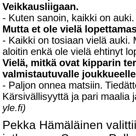
Veikkausliigaan.
- Kuten sanoin, kaikki on auki.
Mutta et ole vielä lopettama
- Kaikki on tosiaan vielä auki
aloitin enkä ole vielä ehtinyt l
Vielä, mitkä ovat kipparin t
valmistautuvalle joukkueell
- Paljon onnea matsiin. Tiedät
Kärsivällisyyttä ja pari maalia 
yle.fi)
Pekka Hämäläinen valitti