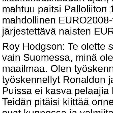
mahtuu paitsi Palloliiton
mahdollinen EURO2008-
järjestettävä naisten E
Roy Hodgson: Te olette su
vain Suomessa, minä olen
maailmaa. Olen työskenn
työskennellyt Ronaldon j
Puissa ei kasva pelaajia
Teidän pitäisi kiittää on
ovat kunnossa ja valmii