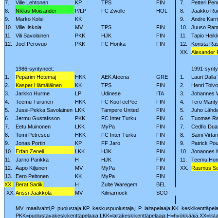
7.
Ville Lehtonen
KP
TPS
FIN
7.
Petteri Pe
8.
Niklas Moisander
P/LP
FC Zwolle
HOL
8.
Jaakko Ru
9.
Marko Kolsi
KK
9.
Andre Karr
10.
Ville Iiskola
MV
TPS
FIN
10.
Juuso Ran
11.
Vili Savolainen
PKK
HJK
FIN
11.
Tapio Heikk
12.
Joel Perovuo
PKK
FC Honka
FIN
12.
Konsta Ra
XX.
Alexander 
1986-syntyneet:
1991-synty
1.
Peparim Hetemaj
HKK
AEK Ateena
GRE
1.
Lauri Dalla 
2.
Kasper Hämäläinen
KK
TPS
FIN
2.
Henri Toiv
3.
Jarkko Hurme
LP
Udinese
ITA
3.
Johannes 
4.
Teemu Turunen
HKK
FC KooTeePee
FIN
4.
Tero Mänty
5.
Jussi-Pekka Savolainen
LKK
Tampere United
FIN
5.
Juho Lähd
6.
Jermu Gustafsson
PKK
FC Inter Turku
FIN
6.
Tuomas Ra
7.
Eetu Muinonen
LKK
MyPa
FIN
7.
Cedfic Dua
8.
Tomi Petrescu
HKK
FC Inter Turku
FIN
8.
Sami Virta
9.
Jonas Portin
KP
FF Jaro
FIN
9.
Patrick Pou
10.
Erfan Zeneli
LKK
HJK
FIN
10.
Jonannes 
11.
Jarno Parikka
H
HJK
FIN
11.
Teemu Hon
12.
Aapo Kiljunen
MV
MyPa
FIN
XX.
Rasmus Sc
13.
Eero Peltonen
KK
MyPa
FIN
XX.
Berat
Sadik
H
Zulte Waregem
BEL
XX.
Anssi Jaakkola
MV
Kilmarnock
SCO
MV=maalivahti,P=puolustaja,KP=keskuspuolustaja,LP=laitapelaaja,KK=keskikenttäpe
PKK=puolustavakeskikenttäpelaaja,LKK=laitakeskikenttäpelaaja,H=hyökkääjä,XX=lista