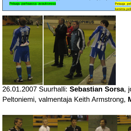
Pelaaja
_
parhaassa
_
avauksessa
Pelaaja
_
pe
karsinta pel
26.01.2007 Suurhalli:
Sebastian Sorsa
, 
Peltoniemi, valmentaja Keith Armstrong,