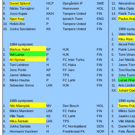
6.
Daniel Sjölund
H/LP
Djurgården IF
SWE
12.
Alexandros
7.
Niklas Tarvajärvi
H
Heereveen
HOL
13.
Mika Ojala
8.
Jussi Kujala
KK/H
Tampere United
FIN
14.
Patrik Tur
9.
Njazi
Kuqi
H
Ipswich Town
ENG
XX.
Paulus Araj
10.
Heikki Aho
P
Tampere United
FIN
.
10.
Juska Savolainen
KK
Tampere United
FIN
1989-synty
1.
Valeri Min
2.
Riku Riski
1984-syntyneet:
3.
Akseli Pelv
1.
Markus Halsti
KP
HJK
FIN
4.
Patrik Lom
2.
Veli Lampi
P
HJK
FIN
5.
Tomi Virta
3.
Ari Nyman
P
FC Inter Turku
FIN
6.
Jari Nikkilä
4.
Toni Lehtinen
H
FC Haka
FIN
7.
Janne Tör
5.
Jens Portin
KP
FF Jaro
FIN
8.
Toni Rochi
6.
Janne Vellamo
KK
TPS
FIN
9.
Juha Tuom
7.
Mikko Hauhia
P
FC Lahti
FIN
10.
Lucas Hra
8.
Sebastian Sorsa
LKK
HJK
FIN
11.
Arto Lindbe
XX.
Juhani Ojal
1985-syntyneet:
1990-synty
1.
Niki Mäenpää
MV
Den Bosch
HOL
1.
Teemu Puk
2.
Mikko Manninen
LKK
FC Haka
FIN
2.
Mikko Sum
3.
Ville Taulo
KK
FC Lahti
FIN
3.
Jaakko Lep
4.
Mika Ääritalo
LKK
TPS
FIN
4.
Ville Mäkilä
5.
Jukka Santala
H
FC Nordsjälland
DEN
5.
Daniel Fel
6.
Hermanni Vuorinen
H
Fredrikstad FK
NOR
6.
Felix Åkerl