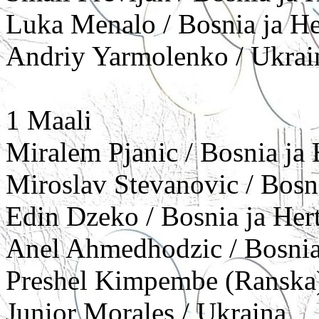
Luka Menalo / Bosnia ja He
Andriy Yarmolenko / Ukrai
1 Maali
Miralem Pjanic / Bosnia ja
Miroslav Stevanovic / Bosn
Edin Dzeko / Bosnia ja Her
Anel Ahmedhodzic / Bosnia
​​​​Preshel Kimpembe (Ranska
Junior Morales / Ukraina