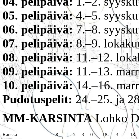
04. pelipäivä:
1.–2. syysku
05. pelipäivä:
4.–5. syysku
06. pelipäivä:
7.–8. syysku
07. pelipäivä:
8.–9. lokaku
08. pelipäivä:
11.–12. loka
09. pelipäivä:
11.–13. marr
10. pelipäivä:
14.–16. marr
Pudotuspelit:
24.–25. ja 2
MM-KARSINTA
Lohko 
Ranska
8
5
3
0
18
-
3
18