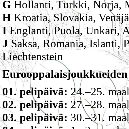
G
Hollanti, Turkki, Norja, 
H
Kroatia, Slovakia, Venäjä
I
Englanti, Puola, Unkari, 
J
Saksa, Romania, Islanti, 
Liechtenstein
Eurooppalaisjoukkueiden
01. pelipäivä:
24.–25. maal
02. pelipäivä:
27.–28. maal
03. pelipäivä:
30.–31. maal