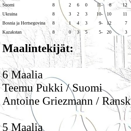
Suomi
8
2
6
0
11
-
8
12
Ukraina
8
3
2
3
10
-
10
11
Bosnia ja Hertsegovina
8
1
4
3
9
-
12
7
Kazakstan
8
0
3
5
5
-
20
3
Maalintekijät:
6 Maalia
Teemu Pukki / Suomi
Antoine Griezmann / Ransk
5 Maalia