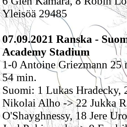
6 Glen Kamara, 8 Robin L
Yleisöä 29485
07.09.2021 Ranska - Suom
Academy Stadium
1-0 Antoine Griezmann 25 
54 min.
Suomi: 1 Lukas Hradecky, 2
Nikolai Alho -> 22 Jukka Ra
O'Shayghnessy, 18 Jere Uro