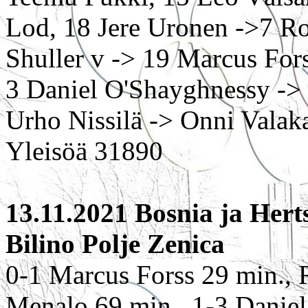
Lod, 18 Jere Uronen ->7 Ro
Shuller v -> 19 Marcus Fors
3 Daniel O'Shayghnessy -> 
Urho Nissilä -> Onni Valak
Yleisöä 31890
13.11.2021 Bosnia ja Herts
Bilino Polje Zenica
0-1 Marcus Forss 29 min., 
Menalo 69 min., 1-3 Danie