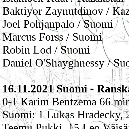
Baktiyor Zaynutdinov / Ka
Joel Pohjanpalo / Suomi
Marcus Forss / Suomi
Robin Lod / Suomi
Daniel O'Shayghnessy / Su
16.11.2021 Suomi - Ranska
0-1 Karim Bentzema 66 min
Suomi: 1 Lukas Hradecky, 
Teemu Pukki, 15 Leo Väisä