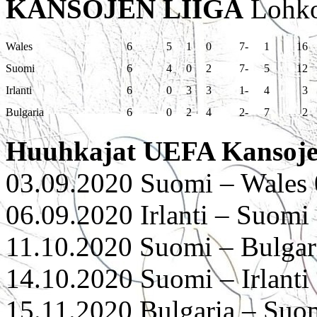
KANSOJEN LIIGA
Lohko
Wales
6
5
1
0
7
-
1
16
Suomi
6
4
0
2
7
-
5
12
Irlanti
6
0
3
3
1
-
4
3
Bulgaria
6
0
2
4
2
-
7
2
Huuhkajat UEFA Kansojen
03.09.2020 Suomi – Wales 0-
06.09.2020 Irlanti – Suomi 
11.10.2020 Suomi – Bulgaria
14.10.2020 Suomi – Irlanti 
15.11.2020 Bulgaria – Suomi