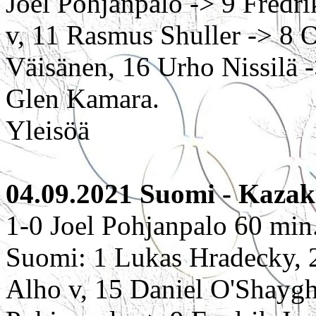
Joel Pohjanpalo -> 9 Fredr
v, 11 Rasmus Shuller -> 8 O
Väisänen, 16 Urho Nissilä 
Glen Kamara.
Yleisöä
04.09.2021 Suomi - Kazaks
1-0 Joel Pohjanpalo 60 min
Suomi: 1 Lukas Hradecky, 2
Alho v, 15 Daniel O'Shaygh