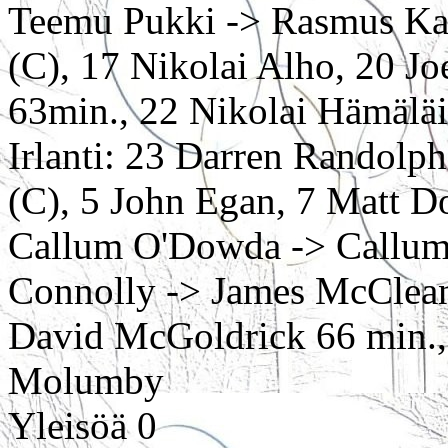
Teemu Pukki -> Rasmus Kar
(C), 17 Nikolai Alho, 20 Jo
63min., 22 Nikolai Hämäläi
Irlanti: 23 Darren Randolp
(C), 5 John Egan, 7 Matt D
Callum O'Dowda -> Callum
Connolly -> James McClean
David McGoldrick 66 min., 
Molumby
Yleisöä 0