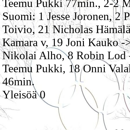
Teemu Pukki 77min., 2-2 M
Suomi: 1 Jesse Joronen, 2 P
Toivio, 21 Nicholas Hämäläi
Kamara v, 19 Joni Kauko ->
Nikolai Alho, 8 Robin Lod 
Teemu Pukki, 18 Onni Valak
46min.
Yleisöä 0