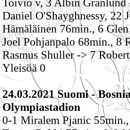
Toivio v, 3 Albin Granlund
Daniel O'Shayghnessy, 22 J
Hämäläinen 76min., 6 Glen
Joel Pohjanpalo 68min., 8 
Rasmus Shuller -> 7 Robert
Yleisöä 0
24.03.2021 Suomi - Bosnia
Olympiastadion
0-1 Miralem Pjanic 55min.,