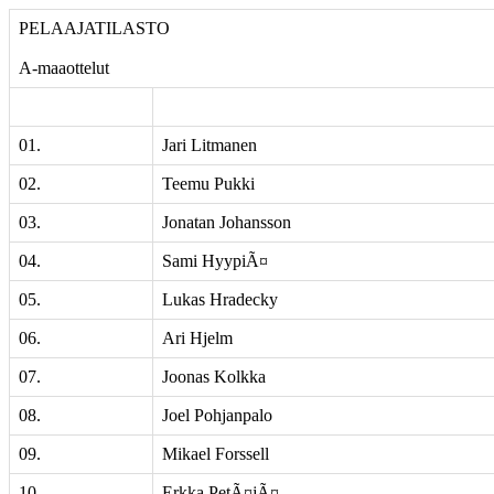
PELAAJATILASTO
A-maaottelut
01.
Jari Litmanen
02.
Teemu Pukki
03.
Jonatan Johansson
04.
Sami HyypiÃ¤
05.
Lukas Hradecky
06.
Ari Hjelm
07.
Joonas Kolkka
08.
Joel Pohjanpalo
09.
Mikael Forssell
10.
Erkka PetÃ¤jÃ¤