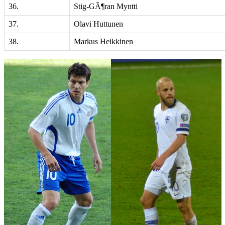
36.
Stig-GÃ¶ran Myntti
37.
Olavi Huttunen
38.
Markus Heikkinen