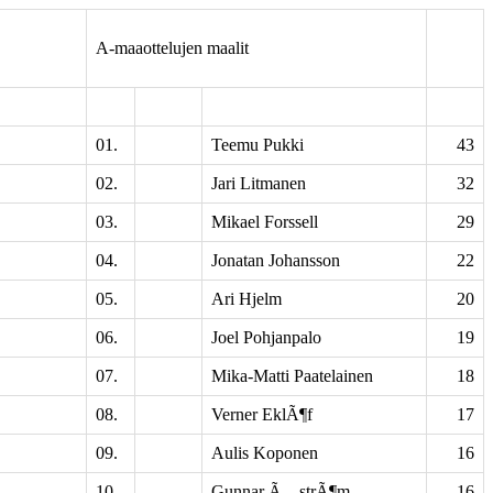
A-maaottelujen maalit
01.
Teemu Pukki
43
02.
Jari Litmanen
32
03.
Mikael Forssell
29
04.
Jonatan Johansson
22
05.
Ari Hjelm
20
06.
Joel Pohjanpalo
19
07.
Mika-Matti Paatelainen
18
08.
Verner EklÃ¶f
17
09.
Aulis Koponen
16
10.
Gunnar Ã…strÃ¶m
16