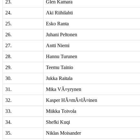
23.
Glen Kamara
24.
Aki Riihilahti
25.
Esko Ranta
26.
Juhani Peltonen
27.
Antti Niemi
28.
Hannu Turunen
29.
Teemu Tainio
30.
Jukka Raitala
31.
Mika VÃ¤yrynen
32.
Kasper HÃ¤mÃ¤lÃ¤inen
33.
Miikka Toivola
34.
Shefki Kuqi
35.
Niklas Moisander