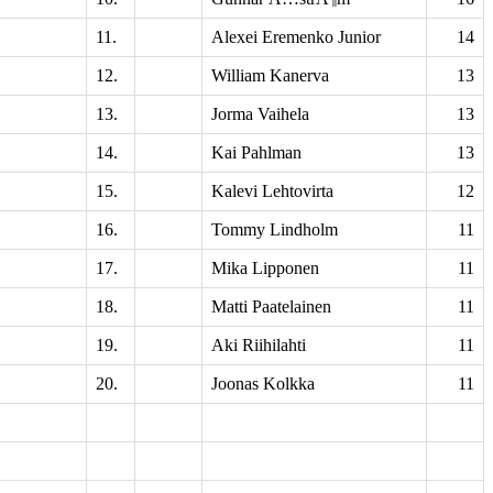
11.
Alexei Eremenko Junior
14
12.
William Kanerva
13
13.
Jorma Vaihela
13
14.
Kai Pahlman
13
15.
Kalevi Lehtovirta
12
16.
Tommy Lindholm
11
17.
Mika Lipponen
11
18.
Matti Paatelainen
11
19.
Aki Riihilahti
11
20.
Joonas Kolkka
11