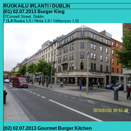
RUOKAILU IRLANTI / DUBLIN
(01) 02.07.2013
Burger King
O'Connell Street, Dublin
* (
1,4
Ruoka 1,0 / Hinta 1,8 / Viihtyvyys 1,0)
(02) 02.07.2013 Gourmet Burger Kitchen