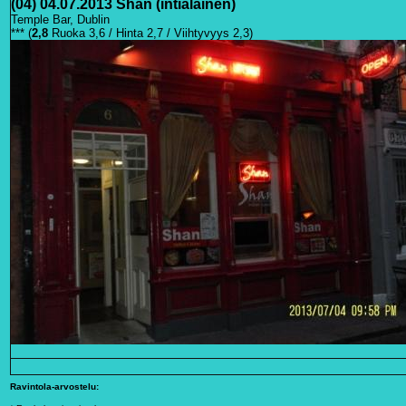
(04) 04.07.2013 Shan (intialainen)
Temple Bar, Dublin
*** (
2,8
Ruoka 3,6 / Hinta 2,7 / Viihtyvyys 2,3)
R
avintola-arvostelu: