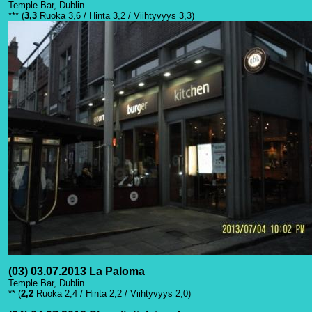
Temple Bar, Dublin
*** (
3,3
Ruoka 3,6 / Hinta 3,2 / Viihtyvyys 3,3)
(03) 03.07.2013 La Paloma
Temple Bar, Dublin
** (
2,2
Ruoka 2,4 / Hinta 2,2 / Viihtyvyys 2,0)