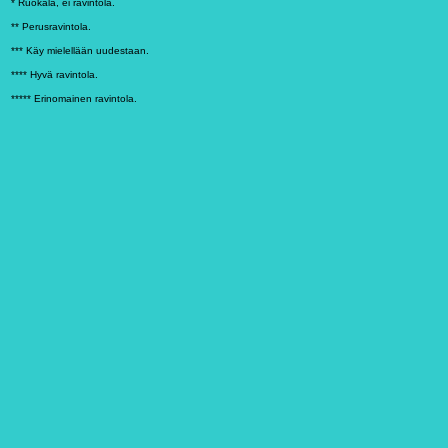
* Ruokala, ei ravintola.
** Perusravintola.
*** Käy mielellään uudestaan.
**** Hyvä ravintola.
***** Erinomainen ravintola.