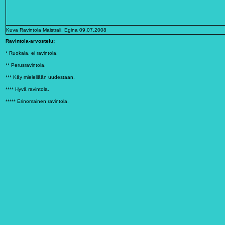
Kuva Ravintola Maistrali, Egina 09.07.2008
R
avintola-arvostelu:
* Ruokala, ei ravintola.
** Perusravintola.
*** Käy mielellään uudestaan.
**** Hyvä ravintola.
***** Erinomainen ravintola.