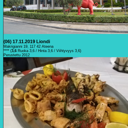
(06) 17.11.2019 Liondi
Makrigianni 19, 117 42 Ateena
**** (
3,6
Ruoka 3,6 / Hinta 3,6 / Viihtyvyys 3,6)
Perustettu 2012