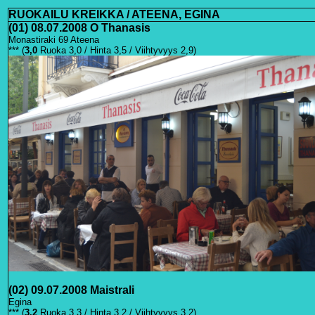
RUOKAILU KREIKKA / ATEENA, EGINA
(01) 08.07.2008 O Thanasis
Monastiraki 69 Ateena
*** (
3,0
Ruoka 3,0 / Hinta 3,5 / Viihtyvyys 2,9)
(02) 09.07.2008 Maistrali
Egina
*** (
3,2
Ruoka 3,3 / Hinta 3,2 / Viihtyvyys 3,2)