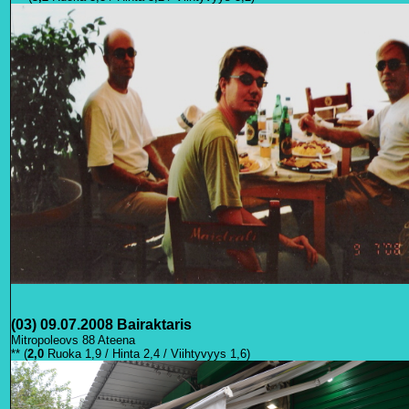
(03) 09.07.2008 Bairaktaris
Mitropoleovs 88 Ateena
** (
2,0
Ruoka 1,9 / Hinta 2,4 / Viihtyvyys 1,6)