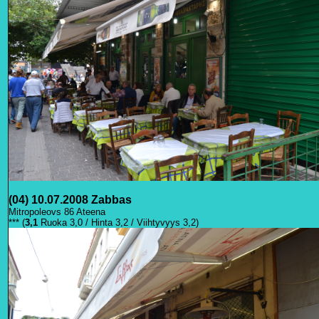
(04) 10.07.2008 Zabbas
Mitropoleovs 86 Ateena
*** (
3,1
Ruoka 3,0 / Hinta 3,2 / Viihtyvyys 3,2)