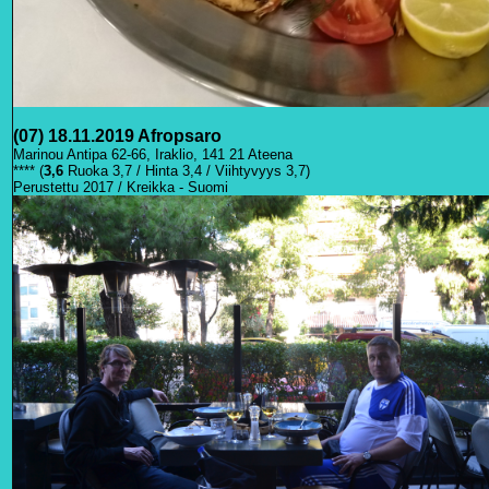
(07) 18.11.2019 Afropsaro
Marinou Antipa 62-66, Iraklio, 141 21 Ateena
**** (
3,6
Ruoka 3,7 / Hinta 3,4 / Viihtyvyys 3,7)
Perustettu 2017 / Kreikka - Suomi