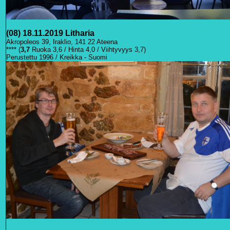
(08) 18.11.2019 Litharia
Akropoleos 39, Iraklio, 141 22 Ateena
**** (
3,7
Ruoka 3,6 / Hinta 4,0 / Viihtyvyys 3,7)
Perustettu 1996 / Kreikka - Suomi