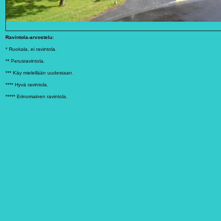
R
avintola-arvostelu:
* Ruokala, ei ravintola.
** Perusravintola.
*** Käy mielellään uudestaan.
**** Hyvä ravintola.
***** Erinomainen ravintola.