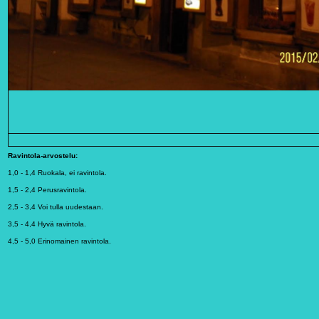
R
avintola-arvostelu:
1,0 - 1,4 Ruokala, ei ravintola.
1,5 - 2,4 Perusravintola.
2,5 - 3,4 Voi tulla uudestaan.
3,5 - 4,4 Hyvä ravintola.
4,5 - 5,0 Erinomainen ravintola.