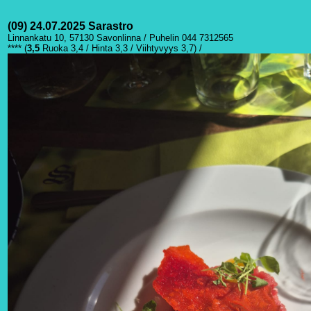
(09) 24.07.2025 Sarastro
Linnankatu 10, 57130 Savonlinna / Puhelin 044 7312565
****
(
3
,5
Ruoka 3,4 / Hinta 3,3 / Viihtyvyys 3,7) /