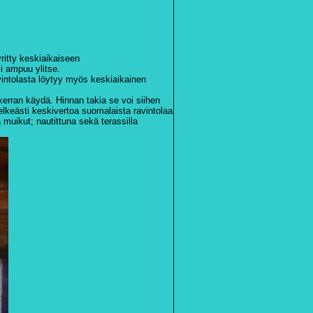
ritty keskiaikaiseen
li ampuu ylitse.
avintolasta löytyy myös keskiaikainen
rran käydä. Hinnan takia se voi siihen
lkeästi keskivertoa suomalaista ravintolaa
 muikut; nautittuna sekä terassilla