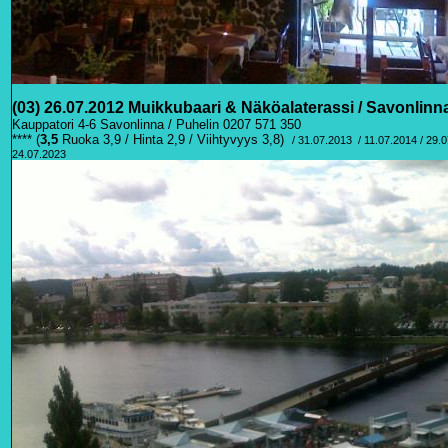
(03) 26.07.2012 Muikkubaari & Näköalaterassi / Savonlin
Kauppatori 4-6 Savonlinna / Puhelin 0207 571 350
****
(
3
,5
Ruoka 3,9 / Hinta 2,9 / Viihtyvyys 3,8)
/ 31.07.2013
/ 11.07.2014 / 29.
24.07.2023