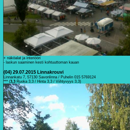
+ näköalat ja interiööri
- laskun saaminen kesti kohtuuttoman kauan
(04) 29.07.2015 Linnakrouvi
Linnankatu 7, 57130 Savonlinna / Puhelin 015 5769124
***
(
3
,3
Ruoka 3,3 / Hinta 3,3 / Viihtyvyys 3,3)