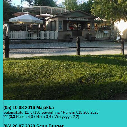
(05) 10.08.2016 Majakka
Satamakatu 11, 57130 Savonlinna / Puhelin 015 206 2825
*** (
3
,3
Ruoka 4,0 / Hinta 3,4 / Viihtyvyys 2,2)
(06) 20.07.2020 Scan Burger