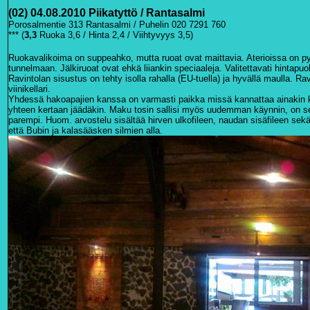
(02) 04.08.2010 Piikatyttö / Rantasalmi
Porosalmentie 313 Rantasalmi / Puhelin 020 7291 760
*** (
3
,3
Ruoka 3,6 / Hinta 2,4 / Viihtyvyys 3,5)
Ruokavalikoima on suppeahko, mutta ruoat ovat maittavia. Aterioissa on py
tunnelmaan.
Jälkiruoat ovat ehkä liiankin speciaaleja.
Valitettavati hintapuo
Ravintolan sisustus on tehty isolla rahalla (EU-tuella) ja hyvällä maulla. R
viinikellari.
Yhdessä hakoapajien kanssa on varmasti paikka missä kannattaa ainakin ke
yhteen kertaan jäädäkin. Maku tosin sallisi myös uudemman käynnin, on se
parempi.
Huom. arvostelu sisältää hirven ulkofileen, naudan sisäfileen sekä
että Bubin ja kalasääsken silmien alla.