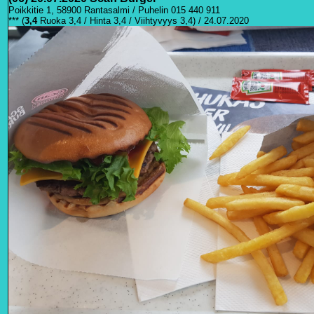
Poikkitie 1, 58900 Rantasalmi / Puhelin 015 440 911
***
(
3
,4
Ruoka 3,4 / Hinta 3,4 / Viihtyvyys 3,4) / 24.07.2020