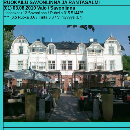
RUOKAILU SAVONLINNA JA RANTASALMI
(01) 03.08.2010 Valo / Savonlinna
Linnankatu 12 Savonlinna / Puhelin 015 514425
**** (
3
,5
Ruoka 3,6 / Hinta 3,3 / Viihtyvyys 3,7)