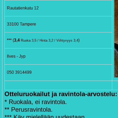
Rautatienkatu 12
33100 Tampere
*** (
3,4
)
Ruoka 3,5 / Hinta 3,2 / Viihtyvyys 3,4
Ilves - Jyp
050 3914499
Otteluruokailut ja ravintola-arvostelu:
* Ruokala, ei ravintola.
** Perusravintola.
*** Käy mielellään uudestaan.