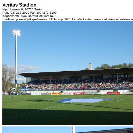
Veritas
Stadion
Hippoksentie 6, 20720 Turku
Puh. (02) 272 2000 Fax. (02) 272 2100
Kapasiteetti 8044, katetut istuimet 6400.
Stadionin jakavat jalkapalloseurat FC Inter ja TPS. Lähelle kentän reunaa ulottuvissa katsomois