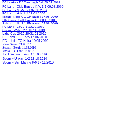
FC Honka - FK Qarabagh 0-1 30.07.2009
FC Lahti - Club Brugge K.V. 1-1 06.08.2009
FC Lahti - MyPa 0-1 09.08.2009
FC Lahti - HJK 1-2 23.08.2009
Islanti - Norja 0-1 EM naiset 27.08.2009
City Stars - Pallohonka 2-0 30.08.2009
Saksa - Italia 2-1 EM naiset
04.09.2009
FC Lahti - JJK 3-1 23.09.2009
Suomi - Wales 2-1 10.10.2009
Lahti Cup 2010 29-31.01.2010
FC Lahti - FF Jaro 17.04.2010
FC Lahti - FC Haka 10.05.2010
Viro - Suomi 21.05.2010
Suomi - Belgia 11.08.2010
MyPa - FC Lahti 15.08.2010
Jari Litmasen patsas 10.10.2010
Suomi - Unkari 1-2 12.10.2010
Suomi - San Marino 8-0 17.11.2010