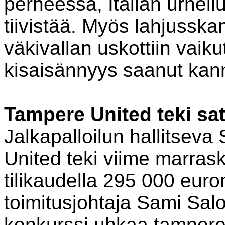
perheessä, Italian urheil
tiivistää. Myös lahjusska
väkivallan uskottiin vaiku
kisaisännyys saanut kan
Tampere United teki sa
Jalkapalloilun hallitsev
United teki viime marras
tilikaudella 295 000 euro
toimitusjohtaja Sami Salo
konkurssi uhkaa tamper