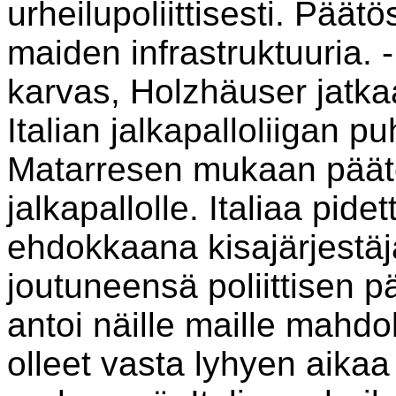
urheilupoliittisesti. Pää
maiden infrastruktuuria. - I
karvas, Holzhäuser jatka
Italian jalkapalloliigan 
Matarresen mukaan päätös
jalkapallolle. Italiaa pi
ehdokkaana kisajärjestäjäk
joutuneensä poliittisen p
antoi näille maille mahdo
olleet vasta lyhyen aik