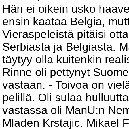
Hän ei oikein usko haavee
ensin kaataa Belgia, mutta
Vieraspeleistä pitäisi otta
Serbiasta ja Belgiasta. M
täytyy olla kuitenkin reali
Rinne oli pettynyt Suome
vastaan. - Toivoa on vielä
pelillä. Oli sulaa hulluutt
vastassa oli ManU:n Nem
Mladen Krstajic. Mikael Fo