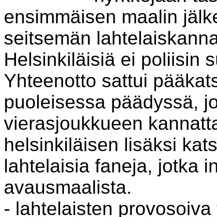
ensimmäisen maalin jälke
seitsemän lahtelaiskanna
Helsinkiläisiä ei poliisin 
Yhteenotto sattui pääka
puoleisessa päädyssä,
j
vierasjoukkueen kannatta
helsinkiläisen lisäksi ka
lahtelaisia faneja, j
otka i
avausmaalista.
- lahtelaisten provosoiva 