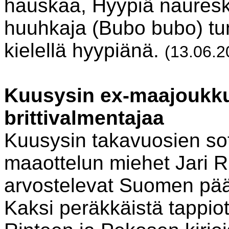
hauskaa, Hyypiä naureske
huuhkaja (Bubo bubo) tu
kielellä hyypiänä.
(13.06.2
Kuusysin ex-maajoukku
brittivalmentajaa
Kuusysin takavuosien sot
maaottelun miehet Jari 
arvostelevat Suomen pä
Kaksi peräkkäistä tappi