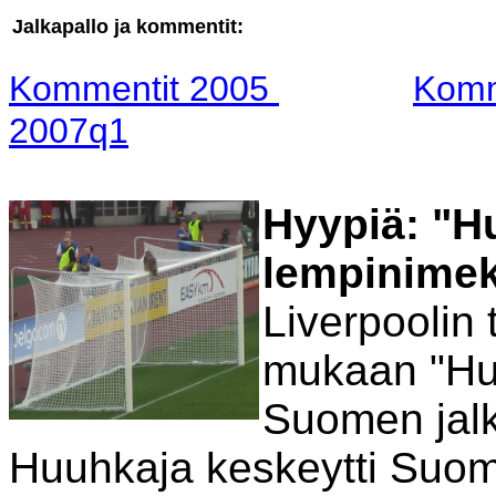
Jalkapallo ja kommentit:
Kommentit 2005
Komm
2007q1
Hyypiä: "H
lempinimek
Liverpoolin
mukaan "Huu
Suomen jalk
Huuhkaja keskeytti Suom