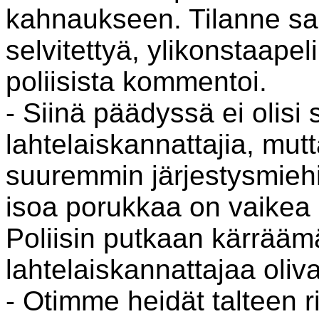
kahnaukseen. Tilanne saa
selvitettyä, ylikonstaape
poliisista kommentoi.
- Siinä päädyssä ei olisi 
lahtelaiskannattajia, mut
suuremmin järjestysmiehi
isoa porukkaa on vaikea h
Poliisin putkaan kärrääm
lahtelaiskannattajaa oliva
- Otimme heidät talteen ri