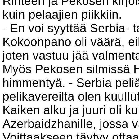
Rinteen ja Pekosen kirj
kuin pelaajien piikkiin.
- En voi syyttää Serbia- t
Kokoonpano oli väärä, eik
joten vastuu jää valment
Myös Pekosen silmissä 
himmentyä. - Serbia peli
pelikavereilta olen kuull
Kaiken alku ja juuri oli k
Azerbaidzhanille, jossa v
Voittaakseen täytyy ottaa 