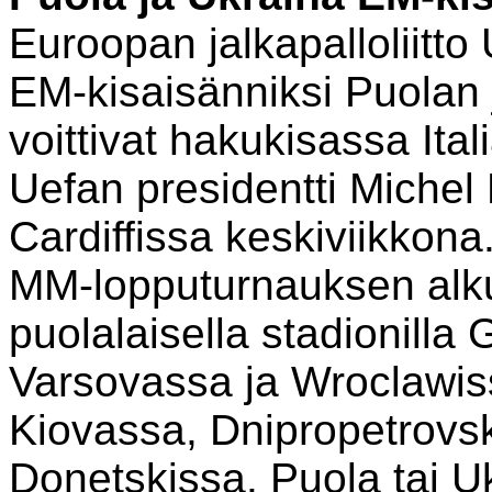
Euroopan jalkapalloliitt
EM-kisaisänniksi Puolan 
voittivat hakukisassa Ita
Uefan presidentti Michel 
Cardiffissa keskiviikkona
MM-lopputurnauksen alkul
puolalaisella stadionill
Varsovassa ja Wroclawis
Kiovassa, Dnipropetrovsk
Donetskissa. Puola tai U