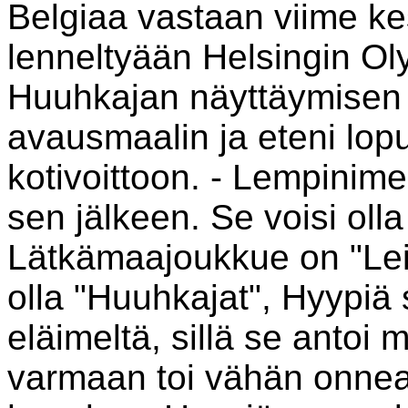
Belgiaa vastaan viime ke
lenneltyään Helsingin Oly
Huuhkajan näyttäymisen j
avausmaalin ja eteni lop
kotivoittoon. - Lempinime
sen jälkeen. Se voisi olla
Lätkämaajoukkue on "Leij
olla "Huuhkajat", Hyypiä s
eläimeltä, sillä se antoi
varmaan toi vähän onneaki