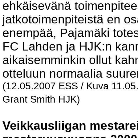
ehkäisevänä toimenpiteen
jatkotoimenpiteistä en o
enempää, Pajamäki totes
FC Lahden ja HJK:n kanna
aikaisemminkin ollut kahn
otteluun normaalia suure
(12.05.2007 ESS / Kuva 11.05.
Grant Smith HJK)
Veikkausliigan mestarei