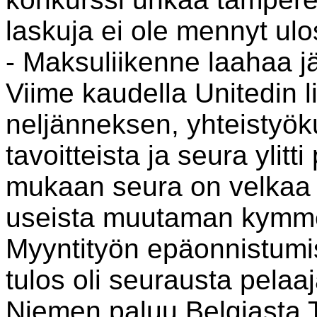
laskuja ei ole mennyt ulo
- Maksuliikenne laahaa j
Viime kaudella Unitedin li
neljänneksen, yhteistyö
tavoitteista ja seura ylit
mukaan seura on velkaa u
useista muutaman kymme
Myyntityön epäonnistumis
tulos oli seurausta pelaaj
Niemen paluu Belgiasta T