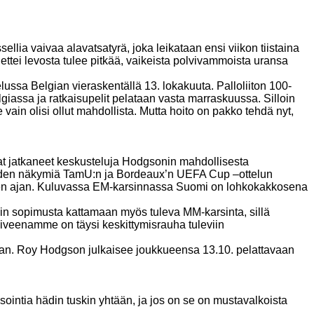
ia vaivaa alavatsatyrä, joka leikataan ensi viikon tiistaina
ettei levosta tulee pitkää, vaikeista polvivammoista uransa
sa Belgian vieraskentällä 13. lokakuuta. Palloliiton 100-
giassa ja ratkaisupelit pelataan vasta marraskuussa. Silloin
 vain olisi ollut mahdollista. Mutta hoito on pakko tehdä nyt,
 jatkaneet keskusteluja Hodgsonin mahdollisesta
suuden näkymiä TamU:n ja Bordeaux’n UEFA Cup –ottelun
en ajan. Kuluvassa EM-karsinnassa Suomi on lohkokakkosena
nin sopimusta kattamaan myös tuleva MM-karsinta, sillä
oiveenamme on täysi keskittymisrauha tuleviin
aan. Roy Hodgson julkaisee joukkueensa 13.10. pelattavaan
ointia hädin tuskin yhtään, ja jos on se on mustavalkoista