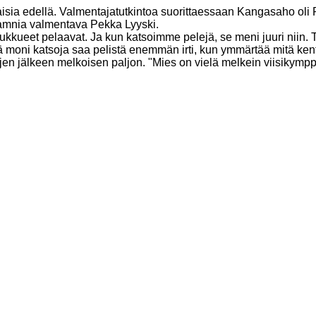
sia edellä. Valmentajatutkintoa suorittaessaan Kangasaho oli
hamnia valmentava Pekka Lyyski.
kueet pelaavat. Ja kun katsoimme pelejä, se meni juuri niin. Toim
lä moni katsoja saa pelistä enemmän irti, kun ymmärtää mitä ken
en jälkeen melkoisen paljon. "Mies on vielä melkein viisikymp