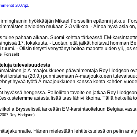
.
mmentit 2007q2
minghamin hyökkääjän Mikael Forssellin epäonni jatkuu. Forssell
simmäisten arvioiden mukaan 2-3 viikkoa. - Ainoa hyvä asia on, 
tulee pahaan aikaan. Suomi kohtaa tärkeässä EM-karsintaottelus
gissä 17. lokakuuta. - Luotan, että jätkät hoitavat homman Bel
uumi. - Olisin tietysti venyttänyt hoitoa maaotteluiden yli, jos se
l Forssell)
eluja tulevaisuudesta
ämäläinen ja A-maajoukkueen päävalmentaja Roy Hodgson ovat
imeksi torstaina (20.9.) punnitsemaan A-maajoukkueen tulevai
tehnyt hyvää työtä A-maajoukkueen kanssa kohta kahden vuod
.
vat hyvässä hengessä. Palloliiton tavoite on jatkaa Roy Hodgso
eskustelemme asiasta lisää taas lähiviikkoina. Tällä hetkellä t
iikolla Brysselissä tärkeään EM-karsintaotteluun Belgiaa vast
05.2007 Roy Hodgson)
ttajakunnalle. Hänen mielestään lehtiteksteissä on pelin analys