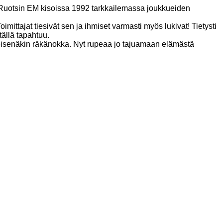
 Ruotsin EM kisoissa 1992 tarkkailemassa joukkueiden
ittajat tiesivät sen ja ihmiset varmasti myös lukivat! Tietysti
tällä tapahtuu.
pisenäkin räkänokka. Nyt rupeaa jo tajuamaan elämästä