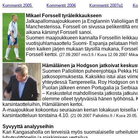
Kommentit 2005
Kommentit 2006
Kommentit 2007q1
Ko
Mikael Forssell tyräleikkaukseen
Jalkapallomaajoukkueen ja Englannin Valioliigan Bir
Manchesterissa. Forssell on sivussa pelikentiltä en
aikana kärsinyt Forssell sanoi.
Suomen maajoukkueen kannalta Forssellin leikkaus 
vuotisjuhlamaaottelu Suomi- Espanja pelataan Helsin
olen kaiken järjen mukaan täysillä mukana, Forssell t
Forssell kertoi.
(27.09.2007 mtv3.fi / Kuva 12.09.2007 Mikae
Hämäläinen ja Hodgson jatkoivat keskust
Suomen Palloliiton puheenjohtaja Pekka H
jatkosopimuksesta. Kaksikko istui alas vi
yhteydessä Tampereella. Roy Hodgson on 
Puolan jälkeen ennen Portugalia ja Serbiaa
– Keskustelut mahdollisesta jatkosta jatkui
olemme olleet tyytyväisiä hänen työhönsä. K
karsintaotteluihin, Hämäläinen kertoi.
A-maajoukkue kokoontuu seuraavan kerran lokakuun toisella v
karsintaotteluun torstaina 4.10.
(21.09.2007 Palloliitto.fi / Kuva 20.
Syvyyttä analyyseihin
Kari Kangasaholla on terveisiä myös suomalaiselle urheilutoimi
lyhytsyöttöpelin ja roiskimisen vertailua.