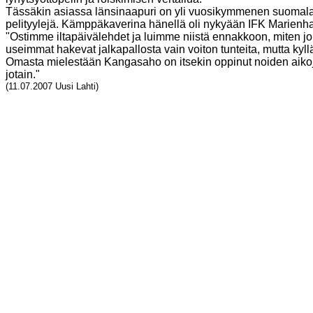
Tässäkin asiassa länsinaapuri on yli vuosikymmenen suomalai
pelityylejä. Kämppäkaverina hänellä oli nykyään IFK Marien
"Ostimme iltapäivälehdet ja luimme niistä ennakkoon, miten jouk
useimmat hakevat jalkapallosta vain voiton tunteita, mutta kyl
Omasta mielestään Kangasaho on itsekin oppinut noiden aikoj
jotain."
(11.07.2007 Uusi Lahti)